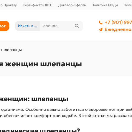
о Прокату
Сертификаты ФСС
Договор-Оферта
Политика ОПДн
Поли
+7 (901) 997
лог
Искать в ...
Ежедневно 
н шлепанцы
ля женщин шлепанцы
я женщин: шлепанцы
я организма. Особенно важно заботиться о здоровье ног при в
и обеспечивает комфорт при ходьбе. В этой статье мы расска
опедические шлепанцы?