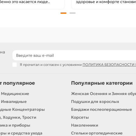
енно это касается люде..
здоровье и комфорте становит
 на
Я прочитал и согласен с условиями
ПОЛИТИКА БЕЗОПАСНОСТИ
т популярное
Популярные категории
 Медицинские
Женская Осенняя и Зимняя обу
 Инвалидные
Подушки для взрослых
одные Концентраторы
Бандажи послеоперационные
, Ходунки, Трости
Корсеты
ика и приборы
Наколенники
ры и средства ухода
Стельки ортопедические