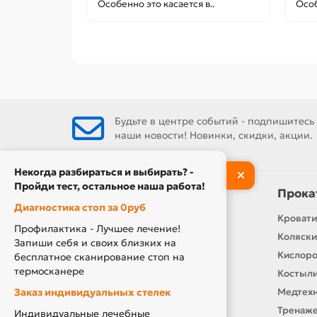
Особенно это касается в..
Особ
Будьте в центре событий - подпишитесь
наши новости! Новинки, скидки, акции.
Некогда разбираться и выбирать? -
Пройди тест, остальное наша работа!
Информация
Прока
Диагностика стоп за 0руб
Контакты
Кровати
Профилактика - Лучшее лечение!
О нас
Коляски
Запиши себя и своих близких на
Производители
Кислор
бесплатное сканирование стоп на
термосканере
Новости
Костыли
Заказ индивидуальных стелек
Оплата и доставка
Медтехн
Подарочный сертификат
Тренаже
Индивидуальные лечебные