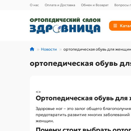
О нас
Оплата и Доставка
Обмен и Возврат
Вопросы п
Ката
Новости
ортопедическая обувь для женщи
ортопедическая обувь д
<>
Ортопедическая обувь дл
Здоровье ног – это залог общего благополучи
предотвратить развитие многих заболеваний 
женщин.
Почему стоит выбрать орт