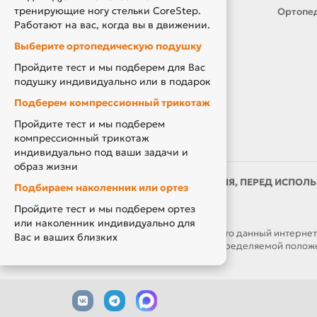
тренирующие ногу стельки CoreStep.
Товары по Акции
Ортопед
Работают на вас, когда вы в движении.
Акция Вторая Жизнь
Выберите ортопедическую подушку
Акция Скидка за Отзыв
Пройдите тест и мы подберем для Вас
Компенсация за ТСР
подушку индивидуально или в подарок
Подберем компрессионный трикотаж
Пройдите тест и мы подберем
компрессионный трикотаж
индивидуально под ваши задачи и
образ жизни
ИМЕЮТСЯ ПРОТИВОПОКАЗАНИЯ, ПЕРЕД ИСПОЛЬ
Подбираем наколенник или ортез
ВРАЧОМ
Пройдите тест и мы подберем ортез
или наколенник индивидуально для
ОБРАЩАЕМ ВАШЕ ВНИМАНИЕ, что данный интернет-са
Вас и ваших близких
являются публичной офертой, определяемой положен
часов.