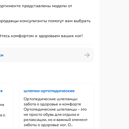
сортименте представлены модели от
продавцы-консультанты помогут вам выбрать
йтесь комфортом и здоровьем ваших ног!
ки
ля
шлепки ортопедические
dr mymi дет
ортопедиче
Ортопедические шлепанцы:
забота о здоровье и комфорте
ля
Детская орто
Ортопедические шлепанцы – это
MiMi: забота
не просто обувь для отдыха и
а о
Здоровье реб
релаксации, но и важный элемент
беспокоятся
заботы о здоровье ног. О..
из важных ас