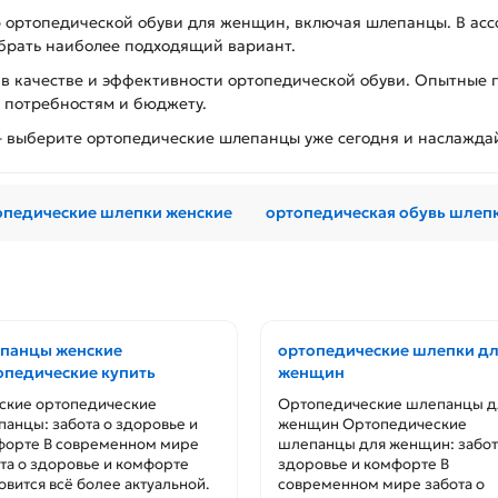
р ортопедической обуви для женщин, включая шлепанцы. В ас
ыбрать наиболее подходящий вариант.
ы в качестве и эффективности ортопедической обуви. Опытные 
м потребностям и бюджету.
 – выберите ортопедические шлепанцы уже сегодня и наслажда
опедические шлепки женские
ортопедическая обувь шлеп
панцы женские
ортопедические шлепки д
опедические купить
женщин
ские ортопедические
Ортопедические шлепанцы д
анцы: забота о здоровье и
женщин Ортопедические
форте В современном мире
шлепанцы для женщин: забот
та о здоровье и комфорте
здоровье и комфорте В
овится всё более актуальной.
современном мире забота о