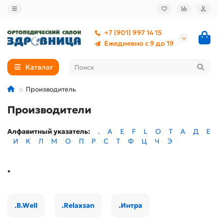
+7 (901) 997 14 15
Ежедневно с 9 до 19
Каталог
Производитель
Производители
Алфавитный указатель:
.
A
E
F
L
O
T
А
Д
Е
И
К
Л
М
О
П
Р
С
Т
Ф
Ц
Ч
Э
.
.B.Well
.Relaxsan
.Интра