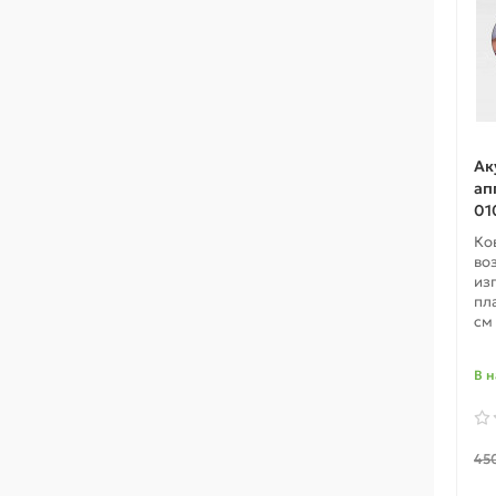
Ак
ап
01
Ко
во
из
пл
см 
В 
45