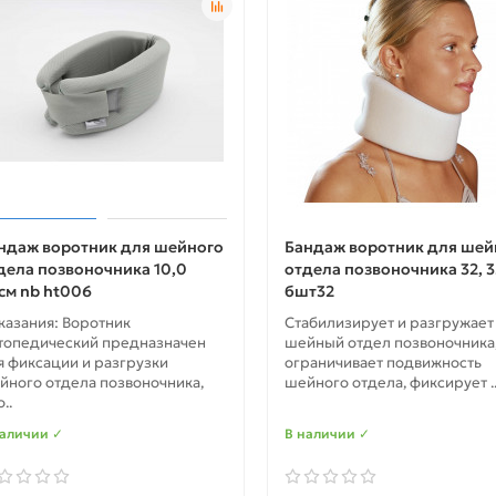
ндаж воротник для шейного
Бандаж воротник для шей
дела позвоночника 10,0
отдела позвоночника 32, 3
см nb ht006
бшт32
казания: Воротник
Стабилизирует и разгружает
топедический предназначен
шейный отдел позвоночника
я фиксации и разгрузки
ограничивает подвижность
йного отдела позвоночника,
шейного отдела, фиксирует .
..
наличии ✓
В наличии ✓