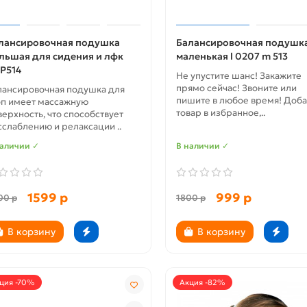
лансировочная подушка
Балансировочная подушк
льшая для сидения и лфк
маленькая l 0207 m 513
Р514
Не упустите шанс! Закажите
прямо сейчас! Звоните или
лансировочная подушка для
пишите в любое время! Доба
оп имеет массажную
товар в избранное,..
верхность, что способствует
сслаблению и релаксации ..
наличии ✓
В наличии ✓
1599 р
999 р
00 р
1800 р
В корзину
В корзину
ция -70%
Акция -82%