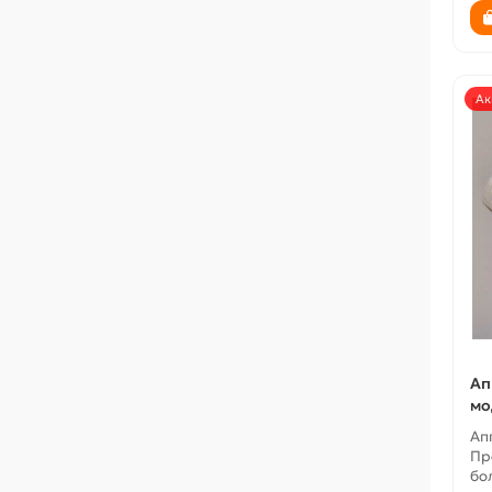
Ак
Ап
мо
Ап
Пр
бо