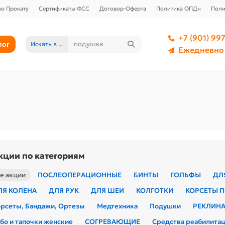
о Прокату
Сертификаты ФСС
Договор-Оферта
Политика ОПДн
Поли
+7 (901) 997
лог
Искать в ...
Ежедневно 
кции по категориям
е акции
ПОСЛЕОПЕРАЦИОННЫЕ
БИНТЫ
ГОЛЬФЫ
ДЛ
ЛЯ КОЛЕНА
ДЛЯ РУК
ДЛЯ ШЕИ
КОЛГОТКИ
КОРСЕТЫ 
рсеты, Бандажи, Ортезы
Медтехника
Подушки
РЕКЛИНА
бо и тапочки женские
СОГРЕВАЮЩИЕ
Средства реабилита