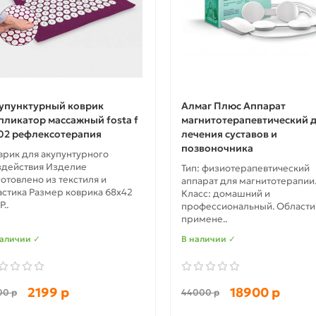
упунктурный коврик
Алмаг Плюс Аппарат
пликатор массажный fosta f
магнитотерапевтический 
02 рефлексотерапия
лечения суставов и
позвоночника
врик для акупунтурного
здействия Изделие
Тип: физиотерапевтический
готовлено из текстиля и
аппарат для магнитотерапии
астика Размер коврика 68х42
Класс: домашний и
Р..
профессиональный. Области
примене..
наличии ✓
В наличии ✓
2199 р
18900 р
00 р
44000 р