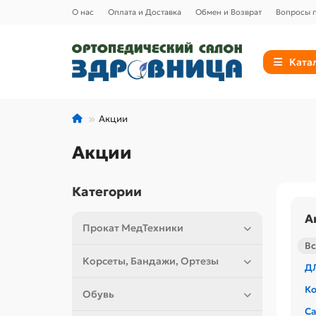
О нас
Оплата и Доставка
Обмен и Возврат
Вопросы п
Ката
Акции
Акции
Категории
А
Прокат МедТехники
Вс
Корсеты, Бандажи, Ортезы
Д
Ко
Обувь
Са