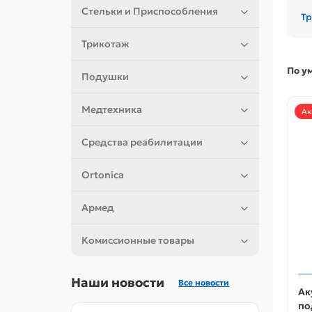
Стельки и Приспособления
Т
Трикотаж
По у
Подушки
Медтехника
Ак
Средства реабилитации
Ortonica
Армед
Комиссионные товары
Наши новости
Все новости
Ак
по