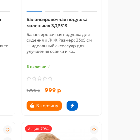
а
Балансировочная подушка
маленькая ЗДР513
Балансировочная подушка для
сидения и ЛФК Размер: 33x5 см
вьте
— идеальный аксессуар для
улучшения осанки и ко..
В наличии ✓
999 р
1800 р
В корзину
Акция -70%