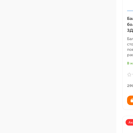
Ба
бо
ЗД
Ба
ст
по
ра
В 
29
Ак