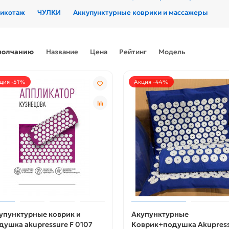
рикотаж
ЧУЛКИ
Аккупунктурные коврики и массажеры
молчанию
Название
Цена
Рейтинг
Модель
ция -51%
Акция -44%
упунктурные коврик и
Акупунктурные
душка akupressure F 0107
Коврик+подушка Akupres