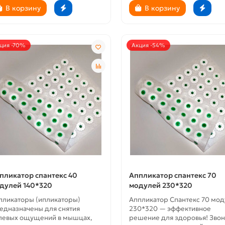
В корзину
В корзину
ция -70%
Акция -54%
пликатор спантекс 40
Аппликатор спантекс 70
дулей 140*320
модулей 230*320
пликаторы (ипликаторы)
Аппликатор Спантекс 70 мо
едназначены для снятия
230*320 — эффективное
левых ощущений в мышцах,
решение для здоровья! Звон