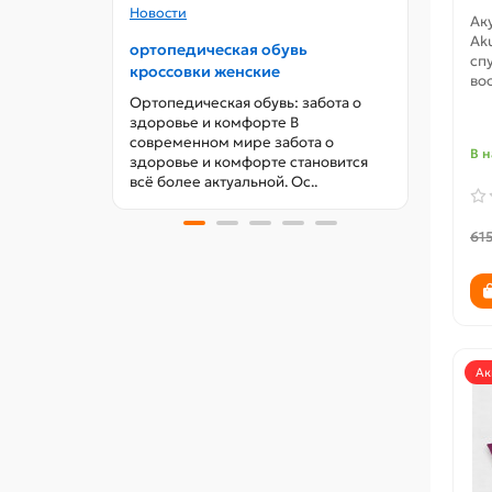
Новости
Новос
Ак
Ak
ортопедическая обувь
орто
сп
кроссовки женские
обув
во
Ортопедическая обувь: забота о
< lan
здоровье и комфорте В
спорт
современном мире забота о
Ортоп
В 
здоровье и комфорте становится
для ж
всё более актуальной. Ос..
61
Ак