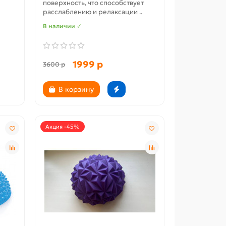
поверхность, что способствует
расслаблению и релаксации ..
В наличии ✓
1999 р
3600 р
В корзину
Акция -45%