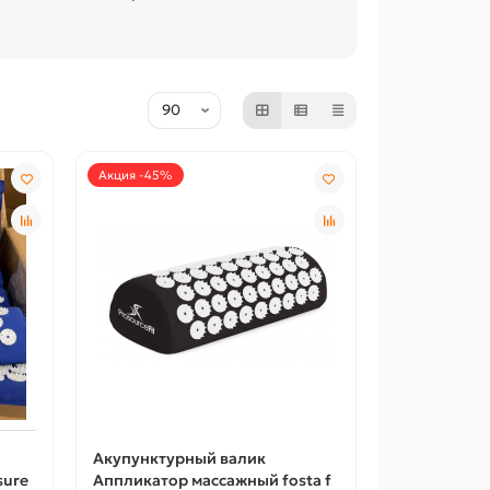
Акция -45%
Акупунктурный валик
sure
Аппликатор массажный fosta f