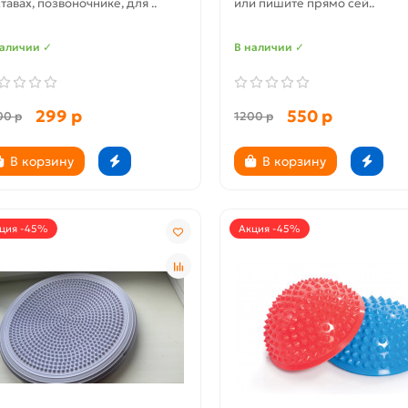
тавах, позвоночнике, для ..
или пишите прямо сей..
наличии ✓
В наличии ✓
299 р
550 р
00 р
1200 р
В корзину
В корзину
ция -45%
Акция -45%