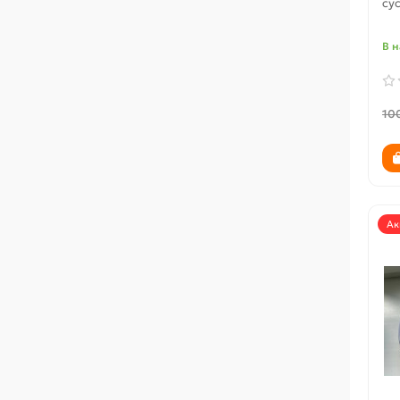
сус
В 
10
Ак