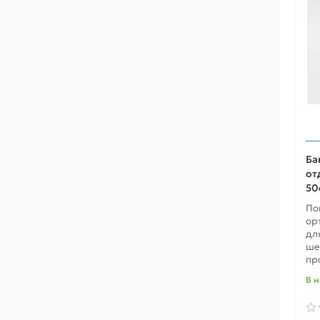
Ба
от
50
По
ор
дл
ше
про
В 