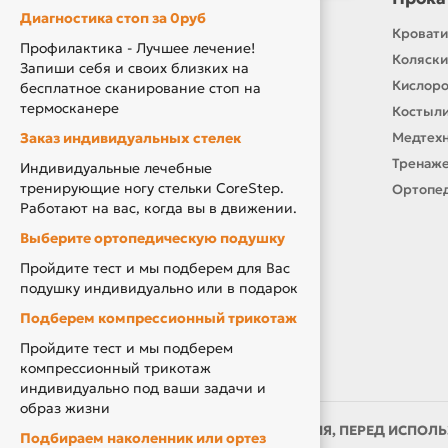
Диагностика стоп за 0руб
Контакты
Кровати
Профилактика - Лучшее лечение!
О нас
Коляски
Запиши себя и своих близких на
Производители
Кислор
бесплатное сканирование стоп на
термосканере
Новости
Костыли
Заказ индивидуальных стелек
Оплата и доставка
Медтехн
Подарочный сертификат
Тренаже
Индивидуальные лечебные
тренирующие ногу стельки CoreStep.
Товары по Акции
Ортопед
Работают на вас, когда вы в движении.
Акция Вторая Жизнь
Выберите ортопедическую подушку
Акция Скидка за Отзыв
Пройдите тест и мы подберем для Вас
Компенсация за ТСР
подушку индивидуально или в подарок
Подберем компрессионный трикотаж
Пройдите тест и мы подберем
компрессионный трикотаж
индивидуально под ваши задачи и
образ жизни
ИМЕЮТСЯ ПРОТИВОПОКАЗАНИЯ, ПЕРЕД ИСПОЛЬ
Подбираем наколенник или ортез