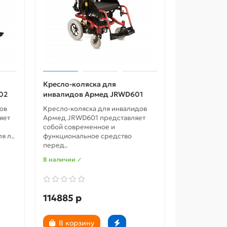
Кресло-коляска для
02
инвалидов Армед JRWD601
ов
Кресло-коляска для инвалидов
яет
Армед JRWD601 представляет
собой современное и
 л..
функциональное средство
перед..
В наличии ✓
114885 р
В корзину