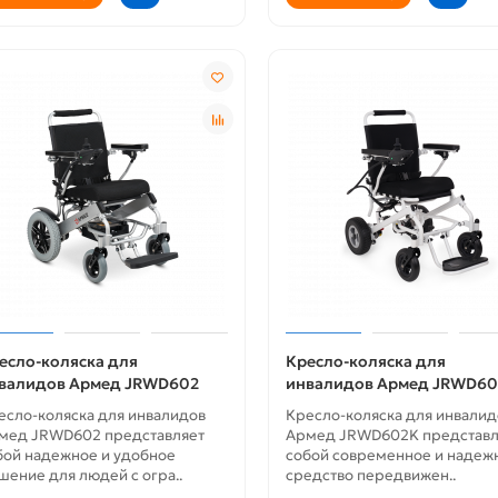
ти
Новости
педическая спортивная
ортопедическая обувь для
ь для женщин
женщин кроссовки
есло-коляска для
Кресло-коляска для
валидов Армед JRWD602
инвалидов Армед JRWD6
есло-коляска для инвалидов
Кресло-коляска для инвалид
мед JRWD602 представляет
Армед JRWD602K представл
бой надежное и удобное
собой современное и надеж
шение для людей с огра..
средство передвижен..