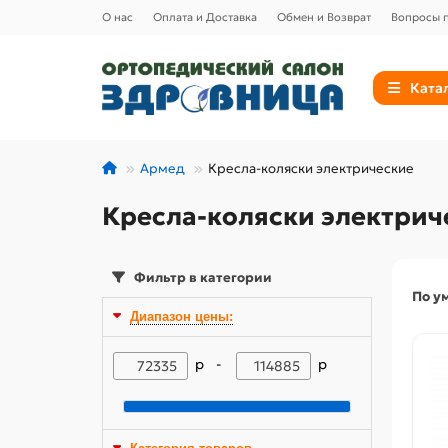
О нас
Оплата и Доставка
Обмен и Возврат
Вопросы п
Ката
Армед
Кресла-коляски электрические
Кресла-коляски электрич
Фильтр в категории
По у
Диапазон цены:
р -
р