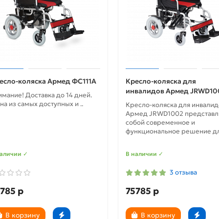
есло-коляска Армед ФС111А
Кресло-коляска для
инвалидов Армед JRWD10
имание! Доставка до 14 дней.
на из самых доступных и ..
Кресло-коляска для инвалид
Армед JRWD1002 представл
собой современное и
функциональное решение для
наличии ✓
В наличии ✓
3 отзыва
785 р
75785 р
В корзину
В корзину