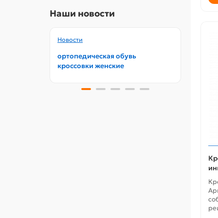
Наши новости
Новости
Новос
ортопедическая обувь
орто
кроссовки женские
обув
Кр
ин
Кр
Ар
со
ре