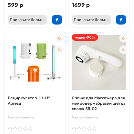
599 р
1699 р
Привозите больше
Привозите больше
Акция -90%
Рециркулятор 111-115
Спонж для Массажера для
Армед
микродермабразии щетка
спонж SR-02
Нет в наличии
Нет в наличии