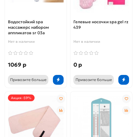
Водостойкий spa
Гелевые носочки spa gel rz
массажерс набором
439
аппликатов sr 03a
Нет в наличии
Нет в наличии
1069 р
0 р
Привозите больше
Привозите больше
Акция -59%