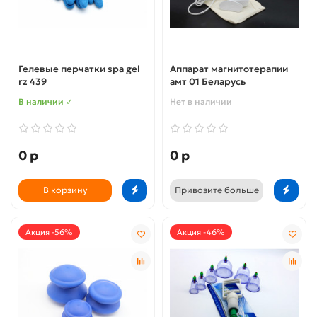
Гелевые перчатки spa gel
Аппарат магнитотерапии
rz 439
амт 01 Беларусь
В наличии ✓
Нет в наличии
0 р
0 р
В корзину
Привозите больше
Акция -56%
Акция -46%