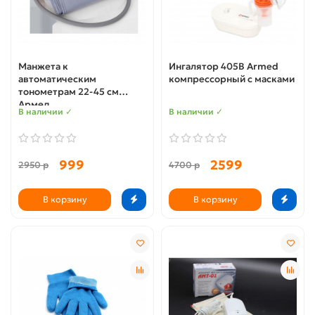
Манжета к
Ингалятор 405В Armed
автоматическим
компрессорный с масками
тонометрам 22-45 см
Армед
В наличии ✓
В наличии ✓
999
2599
2950 р
4700 р
В корзину
В корзину