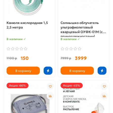
Канюля кислородная 1,5
Солнышко облучатель
2,5 метра
ультрафиолетовый
кварцевый ОУФК-01М (с
принадлежностями)
В наличии ✓
В наличии ✓
150
3999
1100 р
7999 р
В корзину
В корзину
Акция -66%
Акция -45%