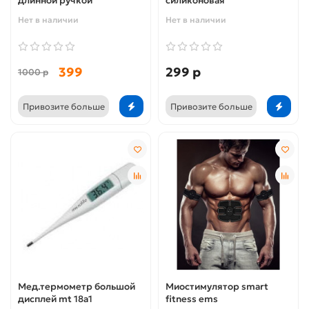
длинной ручкой
силиконовая
Нет в наличии
Нет в наличии
399
299 р
1000 р
Привозите больше
Привозите больше
Мед.термометр большой
Миостимулятор smart
дисплей mt 18a1
fitness ems