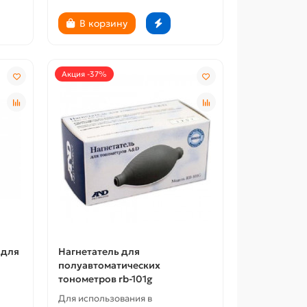
В корзину
Акция -37%
Новости
Новости
кроссовки с ортопедической
ортопеди
стелькой женские
женщин
 для
Нагнетатель для
полуавтоматических
тонометров rb-101g
Для использования в