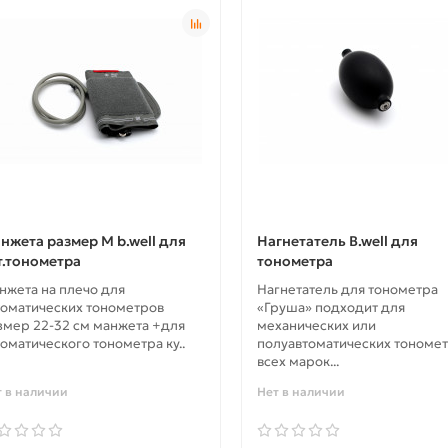
нжета размер M b.well для
Нагнетатель B.well для
т.тонометра
тонометра
нжета на плечо для
Нагнетатель для тонометра
томатических тонометров
«Груша» подходит для
змер 22-32 см манжета +для
механических или
томатического тонометра ку..
полуавтоматических тономе
всех марок...
т в наличии
Нет в наличии