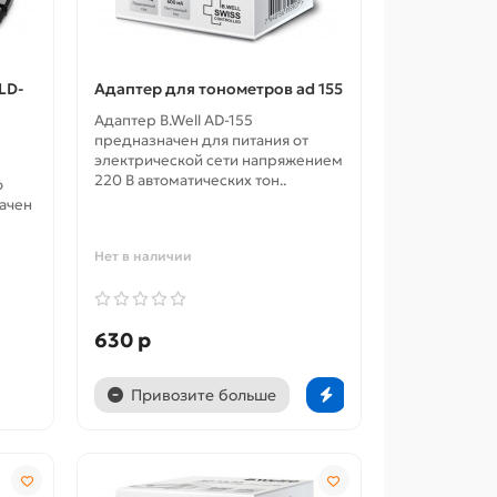
LD-
Адаптер для тонометров ad 155
Адаптер B.Well AD-155
предназначен для питания от
электрической сети напряжением
220 В автоматических тон..
о
начен
Нет в наличии
630 р
Привозите больше