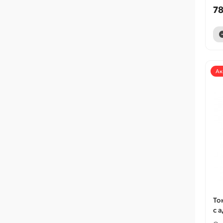
78
Ак
То
с 