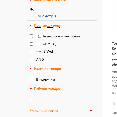
Категория товаров
Тонометры
Производители
Технологии здоровья
То
АРМЕД
3А
.B.Well
ма
ув
AND
36
Наличие товара
Ав
во
В наличии
ад
Ал
Рейтинг товара
В 
Ключевые слова
31