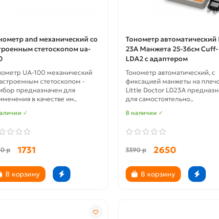
нометр and механический со
Тонометр автоматический 
троенным стетоскопом ua-
23А Манжета 25-36см Cuff-
0
LDA2 с адаптером
нометр UA-100 механический
Тонометр автоматический, с
 встроенным стетоскопом -
фиксацией манжеты на плеч
ибор предназначен для
Little Doctor LD23А предназ
именения в качестве ин..
для самостоятельно..
наличии ✓
В наличии ✓
1731
2650
50 р
3390 р
В корзину
В корзину