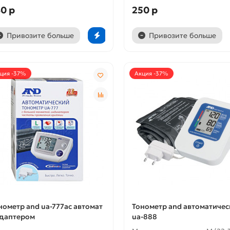
0 р
250 р
Привозите больше
Привозите больше
ция -37%
Акция -37%
нометр and ua-777ac автомат
Тонометр and автоматичес
адаптером
ua-888