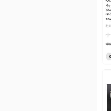
От
фу
ос
яв
по
Не
88