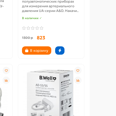
ля
полуавтоматических приборах
..
для измерения артериального
давления UA-серии A&D. Накачи..
В наличии ✓
823
1300 р
В корзину