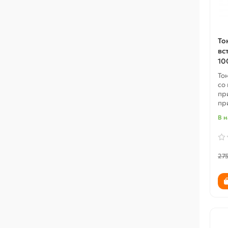
То
вс
10
То
со
пр
пр
В 
27