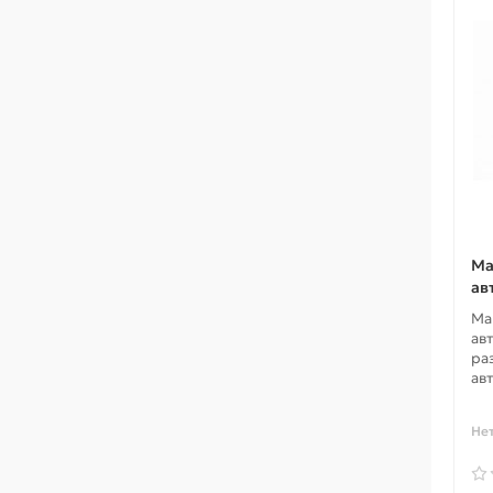
Ма
ав
Ма
ав
ра
ав
Не