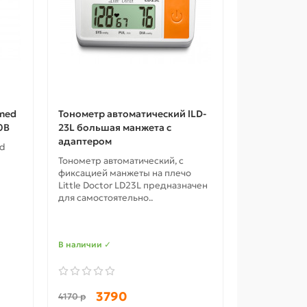
med
Тонометр автоматический lLD-
0B
23L большая манжета с
адаптером
ed
Тонометр автоматический, с
фиксацией манжеты на плечо
Little Doctor LD23L предназначен
для самостоятельно..
В наличии ✓
3790
4170 р