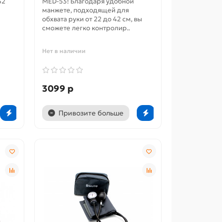
32
MED-53! Благодаря удобной
манжете, подходящей для
обхвата руки от 22 до 42 см, вы
сможете легко контролир..
Нет в наличии
3099 р
Привозите больше