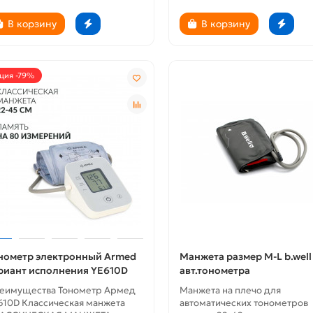
В корзину
В корзину
ция -79%
ти
Новости
педическая спортивная
ортопедическая обувь для
ь для женщин
женщин кроссовки
нометр электронный Armed
Манжета размер M-L b.well
риант исполнения YE610D
авт.тонометра
еимущества Тонометр Армед
Манжета на плечо для
610D Классическая манжета
автоматических тонометров