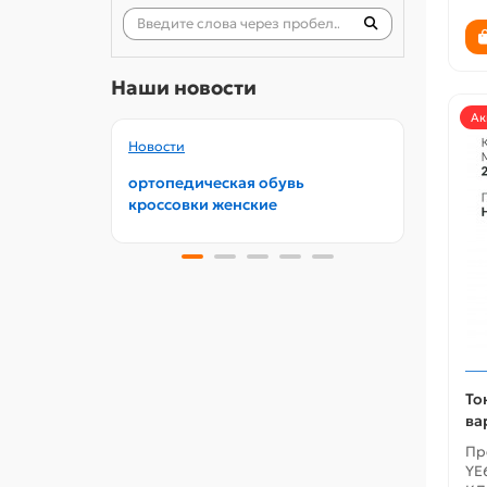
Наши новости
Ак
Новости
Новос
ортопедическая обувь
орто
кроссовки женские
обув
То
ва
Пр
YE