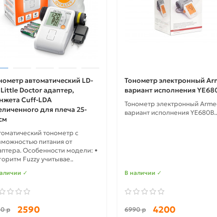
нометр автоматический LD-
Тонометр электронный Ar
 Little Doctor адаптер,
вариант исполнения YE68
нжета Cuff-LDA
Тонометр электронный Arm
еличенного для плеча 25-
вариант исполнения YE680B..
см
томатический тонометр с
зможностью питания от
аптера. Особенности модели: •
горитм Fuzzy учитывае..
наличии ✓
В наличии ✓
2590
4200
80 р
6990 р