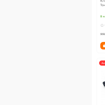
КЛ
То
В 
99
Ак