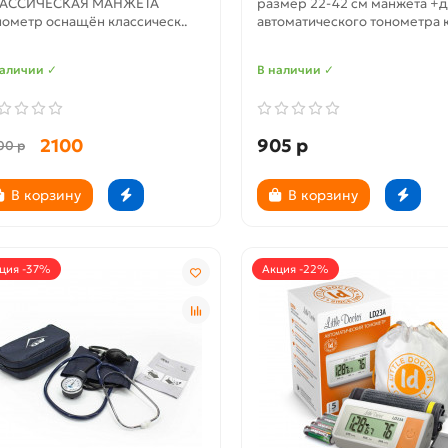
АССИЧЕСКАЯ МАНЖЕТА
размер 22-42 см манжета +д
нометр оснащён классическ..
автоматического тонометра ку
наличии ✓
В наличии ✓
2100
905 р
00 р
В корзину
В корзину
ция -37%
Акция -22%