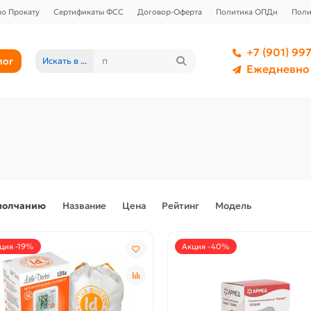
о Прокату
Сертификаты ФСС
Договор-Оферта
Политика ОПДн
Поли
+7 (901) 997
лог
Искать в ...
Ежедневно 
молчанию
Название
Цена
Рейтинг
Модель
ция -19%
Акция -40%