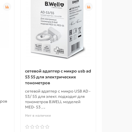
сетевой адаптер с микро usb ad
53 55 для электрических
тонометров
сетевой адаптер с микро USB AD -
53/ 55 для элект. подходит для
тров
тонометров B.WELL моделей
MED- 53 , ..
Нет в наличии