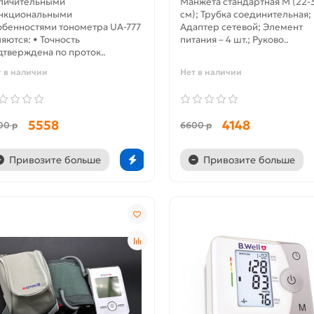
личительными
Манжета стандартная M (22-
нкциональными
см); Трубка соединительная;
обенностями тонометра UA-777
Адаптер сетевой; Элемент
ляются: • Точность
питания – 4 шт.; Руково..
дтверждена по проток..
т в наличии
Нет в наличии
5558
4148
00 р
6600 р
Привозите больше
Привозите больше