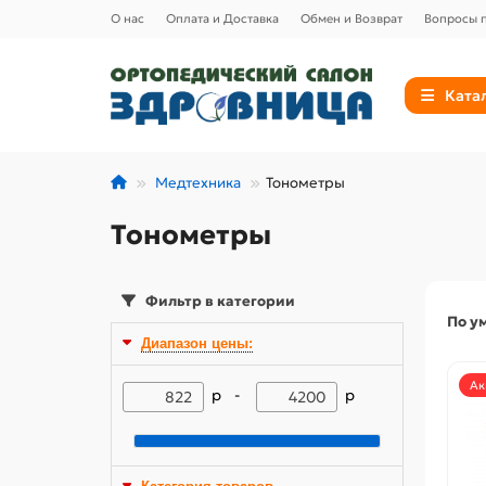
О нас
Оплата и Доставка
Обмен и Возврат
Вопросы п
Ката
Медтехника
Тонометры
Тонометры
Фильтр в категории
По у
Диапазон цены:
Ак
р -
р