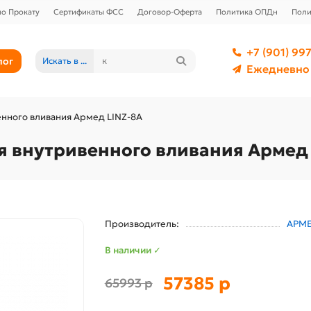
о Прокату
Сертификаты ФСС
Договор-Оферта
Политика ОПДн
Поли
+7 (901) 997
лог
Искать в ...
Ежедневно 
нного вливания Армед LINZ-8A
 внутривенного вливания Армед 
Производитель:
АРМ
В наличии ✓
57385 р
65993 р