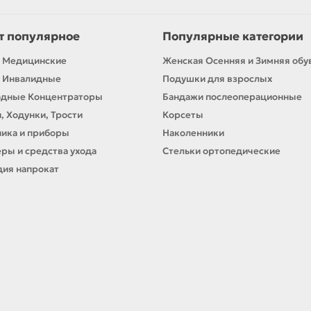
т популярное
Популярные категории
 Медицинские
Женская Осенняя и Зимняя обу
 Инвалидные
Подушки для взрослых
одные Концентраторы
Бандажи послеоперационные
, Ходунки, Трости
Корсеты
ика и приборы
Наколенники
ры и средства ухода
Стельки ортопедические
ия напрокат