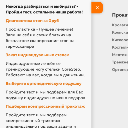
Некогда разбираться и выбирать? -
Пройди тест, остальное наша работа!
Информация
Прока
Диагностика стоп за 0руб
Контакты
Кровати
Профилактика - Лучшее лечение!
О нас
Коляски
Запиши себя и своих близких на
Производители
Кислор
бесплатное сканирование стоп на
термосканере
Новости
Костыли
Заказ индивидуальных стелек
Оплата и доставка
Медтехн
Подарочный сертификат
Тренаже
Индивидуальные лечебные
тренирующие ногу стельки CoreStep.
Товары по Акции
Ортопед
Работают на вас, когда вы в движении.
Акция Вторая Жизнь
Выберите ортопедическую подушку
Акция Скидка за Отзыв
Пройдите тест и мы подберем для Вас
Компенсация за ТСР
подушку индивидуально или в подарок
Подберем компрессионный трикотаж
Пройдите тест и мы подберем
компрессионный трикотаж
индивидуально под ваши задачи и