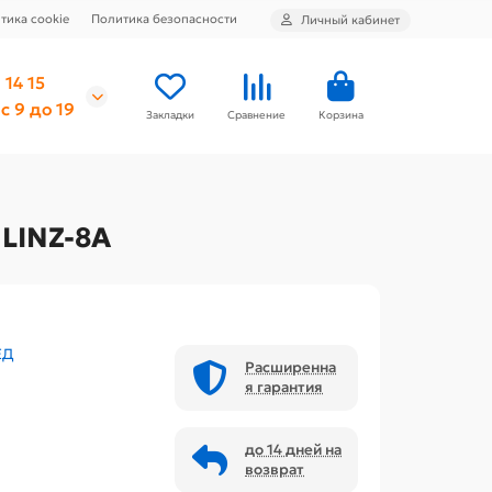
тика cookie
Политика безопасности
Личный кабинет
 14 15
с 9 до 19
Закладки
Сравнение
Корзина
LINZ-8A
ЕД
Расширенна
я гарантия
до 14 дней на
возврат