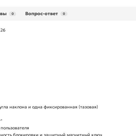
ывы
Вопрос-ответ
0
0
326
угла наклона и одна фиксированная (тазовая)
"
 пользователя
жность блокировки и защитный магнитный ключ