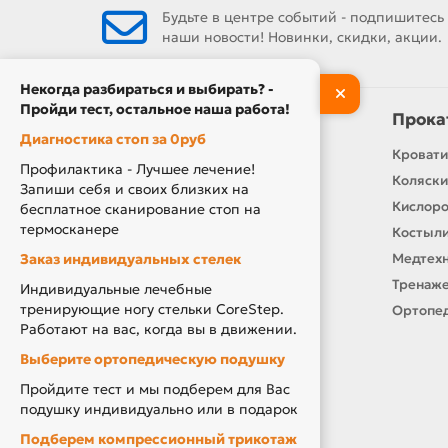
Будьте в центре событий - подпишитесь
наши новости! Новинки, скидки, акции.
Некогда разбираться и выбирать? -
Пройди тест, остальное наша работа!
Информация
Прока
Диагностика стоп за 0руб
Контакты
Кровати
Профилактика - Лучшее лечение!
О нас
Коляски
Запиши себя и своих близких на
Производители
Кислор
бесплатное сканирование стоп на
термосканере
Новости
Костыли
Заказ индивидуальных стелек
Оплата и доставка
Медтехн
Подарочный сертификат
Тренаже
Индивидуальные лечебные
тренирующие ногу стельки CoreStep.
Товары по Акции
Ортопед
Работают на вас, когда вы в движении.
Акция Вторая Жизнь
Выберите ортопедическую подушку
Акция Скидка за Отзыв
Пройдите тест и мы подберем для Вас
Компенсация за ТСР
подушку индивидуально или в подарок
Подберем компрессионный трикотаж