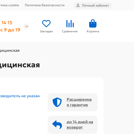
тика cookie
Политика безопасности
Личный кабинет
 14 15
с 9 до 19
Закладки
Сравнение
Корзина
едицинская
едицинская
зводитель не указан
Расширенна
я гарантия
до 14 дней на
возврат