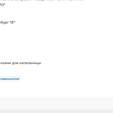
70°
бург 18°
ючками для капельницы
6 медицинская