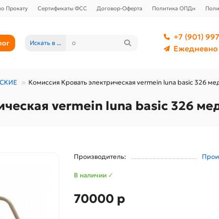
о Прокату
Сертификаты ФСС
Договор-Оферта
Политика ОПДн
Поли
+7 (901) 997
лог
Искать в ...
Ежедневно 
СКИЕ
Комиссия Кровать электрическая vermein luna basic 326 м
ческая vermein luna basic 326 м
Производитель:
Прои
В наличии ✓
70000 р