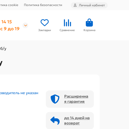
тика cookie
Политика безопасности
Личный кабинет
 14 15
с 9 до 19
Закладки
Сравнение
Корзина
 б/у
у
зводитель не указан
Расширенна
я гарантия
до 14 дней на
возврат