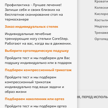
Контакты
Кровати
Профилактика - Лучшее лечение!
О нас
Коляски
Запиши себя и своих близких на
Производители
Кислор
бесплатное сканирование стоп на
термосканере
Новости
Костыли
Заказ индивидуальных стелек
Оплата и доставка
Медтехн
Подарочный сертификат
Тренаже
Индивидуальные лечебные
тренирующие ногу стельки CoreStep.
Товары по Акции
Ортопед
Работают на вас, когда вы в движении.
Акция Вторая Жизнь
Выберите ортопедическую подушку
Акция Скидка за Отзыв
Пройдите тест и мы подберем для Вас
Компенсация за ТСР
подушку индивидуально или в подарок
Подберем компрессионный трикотаж
Пройдите тест и мы подберем
компрессионный трикотаж
индивидуально под ваши задачи и
образ жизни
ИМЕЮТСЯ ПРОТИВОПОКАЗАНИЯ, ПЕРЕД ИСПОЛЬ
Подбираем наколенник или ортез
ВРАЧОМ
Пройдите тест и мы подберем ортез