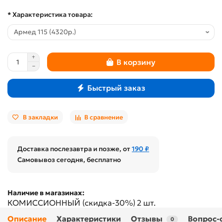
* Характеристика товара:
В корзину
Быстрый заказ
В закладки
В сравнение
Доставка послезавтра и позже, от
190 ₽
Самовывоз сегодня, бесплатно
Наличие в магазинах:
КОМИССИОННЫЙ (скидка-30%)
2 шт.
Описание
Характеристики
Отзывы
Вопрос-
0