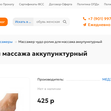
о Прокату
Сертификаты ФСС
Договор-Оферта
Политика ОПДн
Поли
+7 (901) 997
лог
Искать в ...
Ежедневно 
ссажеры
Массажер чудо ролик для массажа аккупунктурный
я массажа аккупунктурный
Производитель:
МЕД
Нет в наличии
425 р