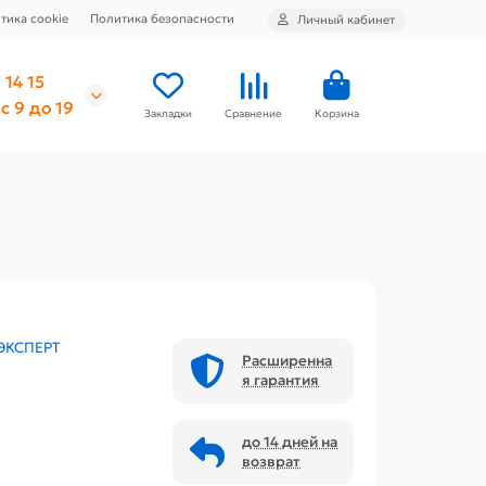
тика cookie
Политика безопасности
Личный кабинет
 14 15
с 9 до 19
Закладки
Сравнение
Корзина
ЭКСПЕРТ
Расширенна
я гарантия
до 14 дней на
возврат