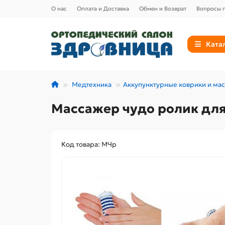
О нас
Оплата и Доставка
Обмен и Возврат
Вопросы п
Ката
Медтехника
Аккупунктурные коврики и ма
Массажер чудо ролик дл
Код товара: МЧр