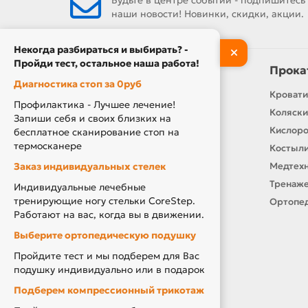
Будьте в центре событий - подпишитесь
наши новости! Новинки, скидки, акции.
Некогда разбираться и выбирать? -
Пройди тест, остальное наша работа!
Информация
Прока
Диагностика стоп за 0руб
Контакты
Кровати
Профилактика - Лучшее лечение!
О нас
Коляски
Запиши себя и своих близких на
Производители
Кислор
бесплатное сканирование стоп на
термосканере
Новости
Костыли
Заказ индивидуальных стелек
Оплата и доставка
Медтехн
Подарочный сертификат
Тренаже
Индивидуальные лечебные
тренирующие ногу стельки CoreStep.
Товары по Акции
Ортопед
Работают на вас, когда вы в движении.
Акция Вторая Жизнь
Выберите ортопедическую подушку
Акция Скидка за Отзыв
Пройдите тест и мы подберем для Вас
Компенсация за ТСР
подушку индивидуально или в подарок
Подберем компрессионный трикотаж