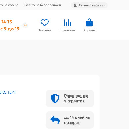
тика cookie
Политика безопасности
Личный кабинет
 14 15
с 9 до 19
Закладки
Сравнение
Корзина
ЭКСПЕРТ
Расширенна
я гарантия
до 14 дней на
возврат