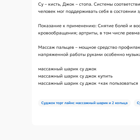
Су – кисть, Джок – стопа. Системы соответств
человек мог поддерживать себя в состоянии 
Показание к применению: Снятие болей и во
кровообращения; артриты, в том числе ревма
Массаж пальцев – мощное средство профилак
напряженной работы руками особенно музыка
массажный шарик су джок
массажный шарик су джок купить
массажный шарик су джок +как пользоваться
Суджок торг лайнс массажный шарик и 2 кольца
С