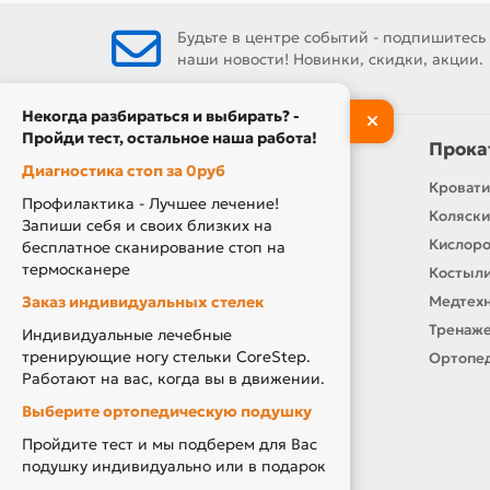
Будьте в центре событий - подпишитесь
наши новости! Новинки, скидки, акции.
Некогда разбираться и выбирать? -
Пройди тест, остальное наша работа!
Информация
Прока
Диагностика стоп за 0руб
Контакты
Кровати
Профилактика - Лучшее лечение!
О нас
Коляски
Запиши себя и своих близких на
Производители
Кислор
бесплатное сканирование стоп на
термосканере
Новости
Костыли
Заказ индивидуальных стелек
Оплата и доставка
Медтехн
Подарочный сертификат
Тренаже
Индивидуальные лечебные
тренирующие ногу стельки CoreStep.
Товары по Акции
Ортопед
Работают на вас, когда вы в движении.
Акция Вторая Жизнь
Выберите ортопедическую подушку
Акция Скидка за Отзыв
Пройдите тест и мы подберем для Вас
Компенсация за ТСР
подушку индивидуально или в подарок