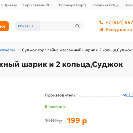
о Прокату
Сертификаты ФСС
Договор-Оферта
Политика ОПДн
Поли
+7 (901) 997
лог
Искать в ...
Ежедневно 
ссажеры
Суджок торг лайнс массажный шарик и 2 кольца,Суджок
жный шарик и 2 кольца,Суджок
Производитель:
МЕД
В наличии ✓
199 р
1000 р