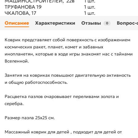
МАШИНОСТРОИТЕЛЕЙ, 22в
1 шт.
ТРУФАНОВА 19
1 шт.
ЧКАЛОВА, 17
1 шт.
Описание
Характеристики
Отзывы
Вопрос-
0
Коврик представляет собой поверхность с изображением
космических ракет, планет, комет и забавных
инопланетян, которые в ходе игры знакомят нас с тайнами
Вселенной.
Занятия на ковриках повышают двигательную активность
и общую работоспособность.
Расцветка пазлов очаровывает переливами золота и
серебра.
Размер пазла 25х25 см.
Массажный коврик для детей , подходит для детей от