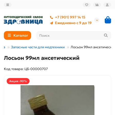
+7 (901) 997 14 15
Ежедневно с 9 до 19
Каталог
ика
Запасные части для медтехники
Лосьон 99мл ансетически
Лосьон 99мл ансетический
Код товара: ЦБ-00000707
Акция -90%