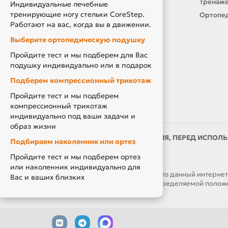
Подарочный сертификат
Тренаже
Индивидуальные лечебные
тренирующие ногу стельки CoreStep.
Товары по Акции
Ортопед
Работают на вас, когда вы в движении.
Акция Вторая Жизнь
Выберите ортопедическую подушку
Акция Скидка за Отзыв
Пройдите тест и мы подберем для Вас
Компенсация за ТСР
подушку индивидуально или в подарок
Подберем компрессионный трикотаж
Пройдите тест и мы подберем
компрессионный трикотаж
индивидуально под ваши задачи и
образ жизни
ИМЕЮТСЯ ПРОТИВОПОКАЗАНИЯ, ПЕРЕД ИСПОЛЬ
Подбираем наколенник или ортез
ВРАЧОМ
Пройдите тест и мы подберем ортез
или наколенник индивидуально для
ОБРАЩАЕМ ВАШЕ ВНИМАНИЕ, что данный интернет-са
Вас и ваших близких
являются публичной офертой, определяемой положен
часов.