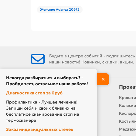
Женские Adanex 20675
Будьте в центре событий - подпишитесь
наши новости! Новинки, скидки, акции.
Некогда разбираться и выбирать? -
Пройди тест, остальное наша работа!
Информация
Прока
Диагностика стоп за 0руб
Контакты
Кровати
Профилактика - Лучшее лечение!
О нас
Коляски
Запиши себя и своих близких на
Производители
Кислор
бесплатное сканирование стоп на
термосканере
Новости
Костыли
Заказ индивидуальных стелек
Оплата и доставка
Медтехн