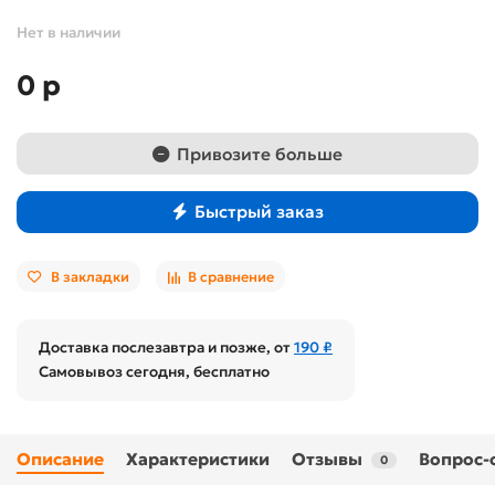
Нет в наличии
0 р
Привозите больше
Быстрый заказ
В закладки
В сравнение
Доставка послезавтра и позже, от
190 ₽
Самовывоз сегодня, бесплатно
Описание
Характеристики
Отзывы
Вопрос-
0