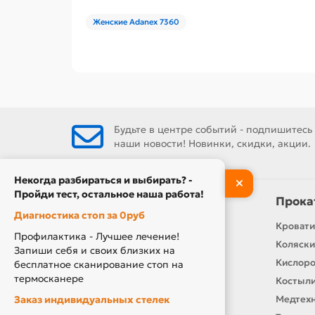
Женские Adanex 7360
Будьте в центре событий - подпишитесь
наши новости! Новинки, скидки, акции.
Некогда разбираться и выбирать? -
Пройди тест, остальное наша работа!
Информация
Прока
Диагностика стоп за 0руб
Контакты
Кровати
Профилактика - Лучшее лечение!
О нас
Коляски
Запиши себя и своих близких на
Производители
Кислор
бесплатное сканирование стоп на
термосканере
Новости
Костыли
Заказ индивидуальных стелек
Оплата и доставка
Медтехн