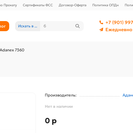
о Прокату
Сертификаты ФСС
Договор-Оферта
Политика ОПДн
Поли
+7 (901) 997
лог
Искать в ...
Ежедневно 
Adanex 7360
Производитель:
Адан
Нет в наличии
0 р