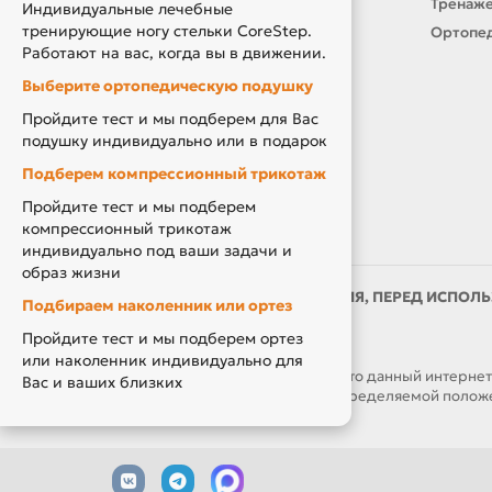
Подарочный сертификат
Тренаже
Индивидуальные лечебные
тренирующие ногу стельки CoreStep.
Товары по Акции
Ортопед
Работают на вас, когда вы в движении.
Акция Вторая Жизнь
Выберите ортопедическую подушку
Акция Скидка за Отзыв
Пройдите тест и мы подберем для Вас
Компенсация за ТСР
подушку индивидуально или в подарок
Подберем компрессионный трикотаж
Пройдите тест и мы подберем
компрессионный трикотаж
индивидуально под ваши задачи и
образ жизни
ИМЕЮТСЯ ПРОТИВОПОКАЗАНИЯ, ПЕРЕД ИСПОЛЬ
Подбираем наколенник или ортез
ВРАЧОМ
Пройдите тест и мы подберем ортез
или наколенник индивидуально для
ОБРАЩАЕМ ВАШЕ ВНИМАНИЕ, что данный интернет-са
Вас и ваших близких
являются публичной офертой, определяемой положен
часов.