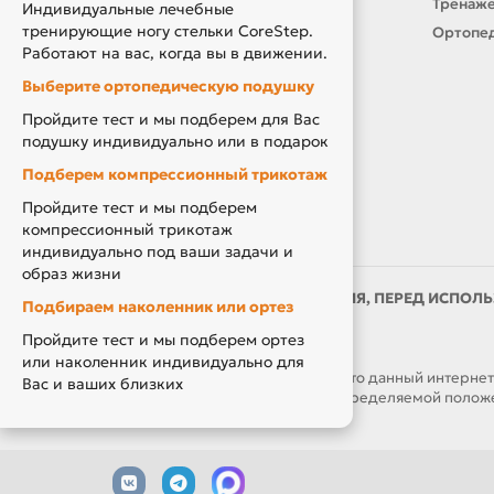
Подарочный сертификат
Тренаже
Индивидуальные лечебные
тренирующие ногу стельки CoreStep.
Товары по Акции
Ортопед
Работают на вас, когда вы в движении.
Акция Вторая Жизнь
Выберите ортопедическую подушку
Акция Скидка за Отзыв
Пройдите тест и мы подберем для Вас
Компенсация за ТСР
подушку индивидуально или в подарок
Подберем компрессионный трикотаж
Пройдите тест и мы подберем
компрессионный трикотаж
индивидуально под ваши задачи и
образ жизни
ИМЕЮТСЯ ПРОТИВОПОКАЗАНИЯ, ПЕРЕД ИСПОЛЬ
Подбираем наколенник или ортез
ВРАЧОМ
Пройдите тест и мы подберем ортез
или наколенник индивидуально для
ОБРАЩАЕМ ВАШЕ ВНИМАНИЕ, что данный интернет-са
Вас и ваших близких
являются публичной офертой, определяемой положен
часов.