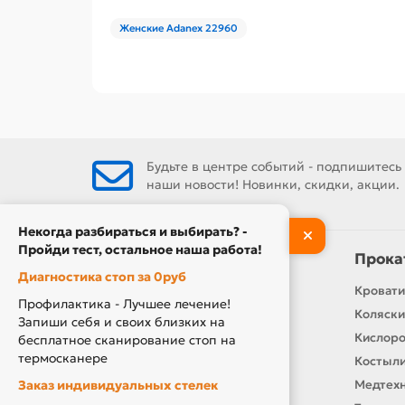
Женские Adanex 22960
Будьте в центре событий - подпишитесь
наши новости! Новинки, скидки, акции.
Некогда разбираться и выбирать? -
Пройди тест, остальное наша работа!
Информация
Прока
Диагностика стоп за 0руб
Контакты
Кровати
Профилактика - Лучшее лечение!
О нас
Коляски
Запиши себя и своих близких на
Производители
Кислор
бесплатное сканирование стоп на
термосканере
Новости
Костыли
Заказ индивидуальных стелек
Оплата и доставка
Медтехн