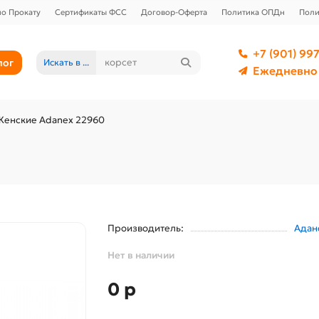
о Прокату
Сертификаты ФСС
Договор-Оферта
Политика ОПДн
Поли
+7 (901) 997
лог
Искать в ...
Ежедневно 
Женские Adanex 22960
Производитель:
Адан
Нет в наличии
0 р