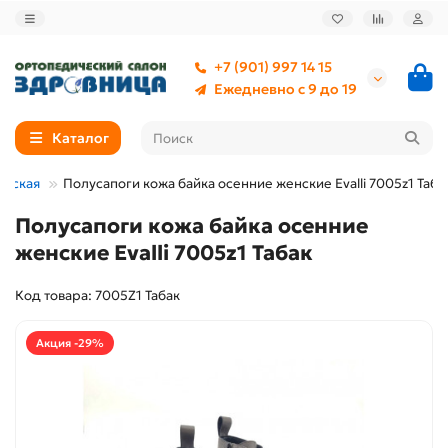
+7 (901) 997 14 15
Ежедневно с 9 до 19
Каталог
нская
Полусапоги кожа байка осенние женские Evalli 7005z1 Таба
Полусапоги кожа байка осенние
женские Evalli 7005z1 Табак
Код товара: 7005Z1 Табак
Акция -29%