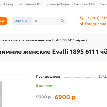
о Прокату
Сертификаты ФСС
Договор-Оферта
Политика ОПДн
Поли
+7 (901) 997
лог
Искать в ...
Ежедневно 
ги кожа шерсть зимние женские Evalli 1895 611 1 чёрный
имние женские Evalli 1895 611 1 
Производитель:
EVAL
В наличии ✓
6900 р
9900 р