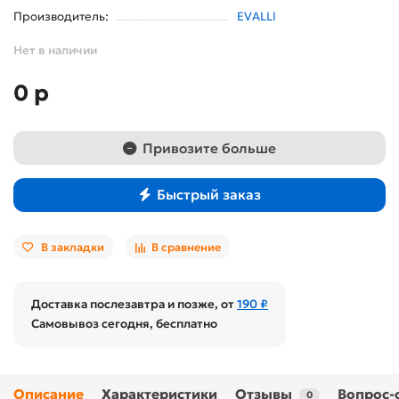
Производитель:
EVALLI
Нет в наличии
0 р
Привозите больше
Быстрый заказ
В закладки
В сравнение
Доставка послезавтра и позже, от
190 ₽
Самовывоз сегодня, бесплатно
Описание
Характеристики
Отзывы
Вопрос-
0