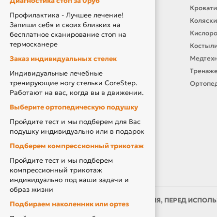
Диагностика стоп за 0руб
Контакты
Кровати
Профилактика - Лучшее лечение!
О нас
Коляски
Запиши себя и своих близких на
Производители
Кислор
бесплатное сканирование стоп на
термосканере
Новости
Костыли
Заказ индивидуальных стелек
Оплата и доставка
Медтехн
Подарочный сертификат
Тренаже
Индивидуальные лечебные
тренирующие ногу стельки CoreStep.
Товары по Акции
Ортопед
Работают на вас, когда вы в движении.
Акция Вторая Жизнь
Выберите ортопедическую подушку
Акция Скидка за Отзыв
Пройдите тест и мы подберем для Вас
Компенсация за ТСР
подушку индивидуально или в подарок
Подберем компрессионный трикотаж
Пройдите тест и мы подберем
компрессионный трикотаж
индивидуально под ваши задачи и
образ жизни
ИМЕЮТСЯ ПРОТИВОПОКАЗАНИЯ, ПЕРЕД ИСПОЛЬ
Подбираем наколенник или ортез
ВРАЧОМ