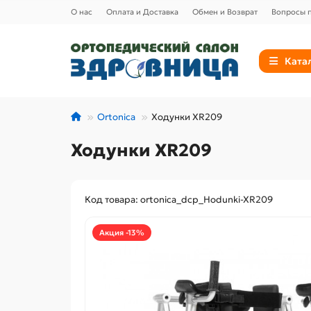
О нас
Оплата и Доставка
Обмен и Возврат
Вопросы п
Ката
Ortonica
Ходунки XR209
Ходунки XR209
Код товара: ortonica_dcp_Hodunki-XR209
Акция -13%