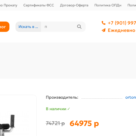
о Прокату
Сертификаты ФСС
Договор-Оферта
Политика ОПДн
Поли
+7 (901) 997
лог
Искать в ...
Ежедневно 
Производитель:
orton
В наличии ✓
64975 р
74721 р