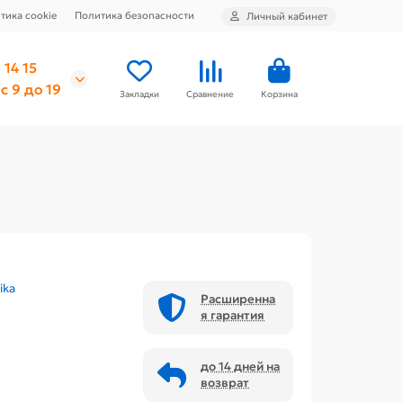
тика cookie
Политика безопасности
Личный кабинет
 14 15
с 9 до 19
Закладки
Сравнение
Корзина
ika
Расширенна
я гарантия
до 14 дней на
возврат