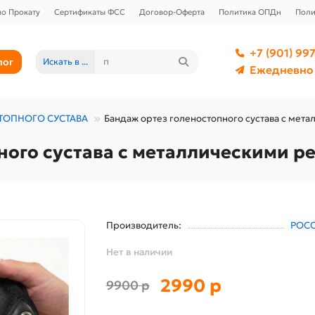
о Прокату
Сертификаты ФСС
Договор-Оферта
Политика ОПДн
Поли
+7 (901) 997
лог
Искать в ...
Ежедневно 
ТОПНОГО СУСТАВА
Бандаж ортез голеностопного сустава с мета
ого сустава с металлическими ре
Производитель:
РОС
Нет в наличии
2990 р
9900 р