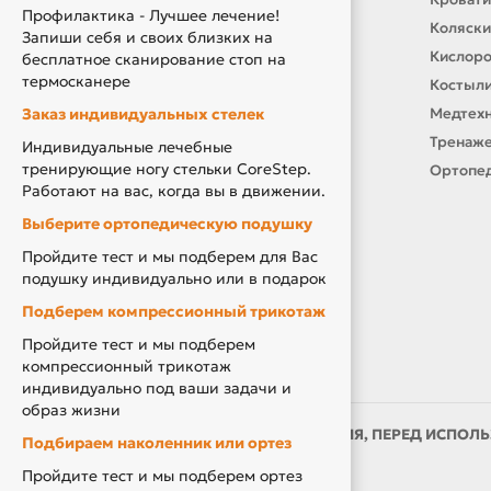
Профилактика - Лучшее лечение!
О нас
Коляски
Запиши себя и своих близких на
Производители
Кислор
бесплатное сканирование стоп на
термосканере
Новости
Костыли
Заказ индивидуальных стелек
Оплата и доставка
Медтехн
Подарочный сертификат
Тренаже
Индивидуальные лечебные
тренирующие ногу стельки CoreStep.
Товары по Акции
Ортопед
Работают на вас, когда вы в движении.
Акция Вторая Жизнь
Выберите ортопедическую подушку
Акция Скидка за Отзыв
Пройдите тест и мы подберем для Вас
Компенсация за ТСР
подушку индивидуально или в подарок
Подберем компрессионный трикотаж
Пройдите тест и мы подберем
компрессионный трикотаж
индивидуально под ваши задачи и
образ жизни
ИМЕЮТСЯ ПРОТИВОПОКАЗАНИЯ, ПЕРЕД ИСПОЛЬ
Подбираем наколенник или ортез
ВРАЧОМ
Пройдите тест и мы подберем ортез