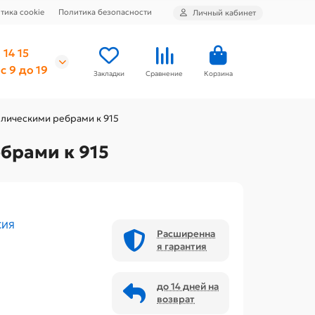
тика cookie
Политика безопасности
Личный кабинет
 14 15
с 9 до 19
Закладки
Сравнение
Корзина
ллическими ребрами к 915
брами к 915
СИЯ
Расширенна
я гарантия
до 14 дней на
возврат