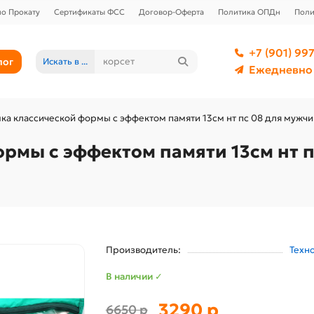
о Прокату
Сертификаты ФСС
Договор-Оферта
Политика ОПДн
Поли
+7 (901) 997
лог
Искать в ...
Ежедневно 
а классической формы с эффектом памяти 13см нт пс 08 для мужч
рмы с эффектом памяти 13см нт п
Производитель:
Техн
В наличии ✓
3290 р
6650 р