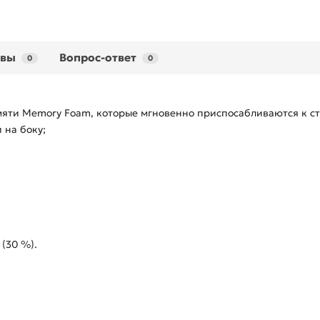
ывы
Вопрос-ответ
0
0
мяти Memory Foam, которые мгновенно приспосабливаются к с
 на боку;
 (30 %).