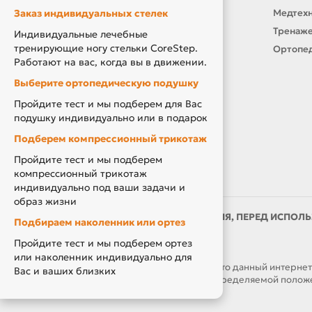
Заказ индивидуальных стелек
Оплата и доставка
Медтехн
Подарочный сертификат
Тренаже
Индивидуальные лечебные
тренирующие ногу стельки CoreStep.
Товары по Акции
Ортопед
Работают на вас, когда вы в движении.
Акция Вторая Жизнь
Выберите ортопедическую подушку
Акция Скидка за Отзыв
Пройдите тест и мы подберем для Вас
Компенсация за ТСР
подушку индивидуально или в подарок
Подберем компрессионный трикотаж
Пройдите тест и мы подберем
компрессионный трикотаж
индивидуально под ваши задачи и
образ жизни
ИМЕЮТСЯ ПРОТИВОПОКАЗАНИЯ, ПЕРЕД ИСПОЛЬ
Подбираем наколенник или ортез
ВРАЧОМ
Пройдите тест и мы подберем ортез
или наколенник индивидуально для
ОБРАЩАЕМ ВАШЕ ВНИМАНИЕ, что данный интернет-са
Вас и ваших близких
являются публичной офертой, определяемой положен
часов.