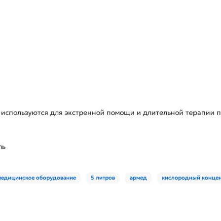
спользуются для экстренной помощи и длительной терапии пр
ль
медицинское оборудование
5 литров
армед
кислородный концен