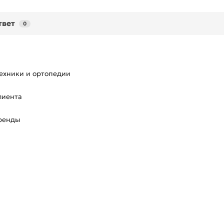
твет
0
ехники и ортопедии
лиента
аренды