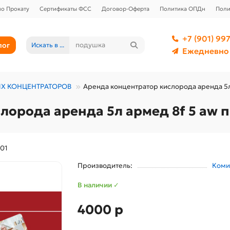
о Прокату
Сертификаты ФСС
Договор-Оферта
Политика ОПДн
Поли
+7 (901) 997
лог
Искать в ...
Ежедневно 
Х КОНЦЕНТРАТОРОВ
Аренда концентратор кислорода аренда 5л
лорода аренда 5л aрмед 8f 5 aw 
801
Производитель:
Коми
В наличии ✓
4000 р