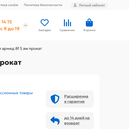
тика cookie
Политика безопасности
Личный кабинет
 14 15
с 9 до 19
Закладки
Сравнение
Корзина
 aрмед 8f 5 aw прокат
прокат
ссионные товары
Расширенна
я гарантия
до 14 дней на
возврат