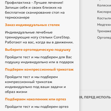
Профилактика - Лучшее лечение!
О нас
Коляски
Запиши себя и своих близких на
Производители
Кислор
бесплатное сканирование стоп на
термосканере
Новости
Костыли
Заказ индивидуальных стелек
Оплата и доставка
Медтехн
Подарочный сертификат
Тренаже
Индивидуальные лечебные
тренирующие ногу стельки CoreStep.
Товары по Акции
Ортопед
Работают на вас, когда вы в движении.
Акция Вторая Жизнь
Выберите ортопедическую подушку
Акция Скидка за Отзыв
Пройдите тест и мы подберем для Вас
Компенсация за ТСР
подушку индивидуально или в подарок
Подберем компрессионный трикотаж
Пройдите тест и мы подберем
компрессионный трикотаж
индивидуально под ваши задачи и
образ жизни
ИМЕЮТСЯ ПРОТИВОПОКАЗАНИЯ, ПЕРЕД ИСПОЛЬ
Подбираем наколенник или ортез
ВРАЧОМ
Пройдите тест и мы подберем ортез