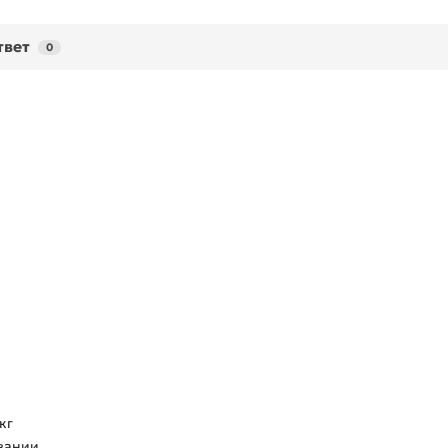
твет
0
кг
вании.