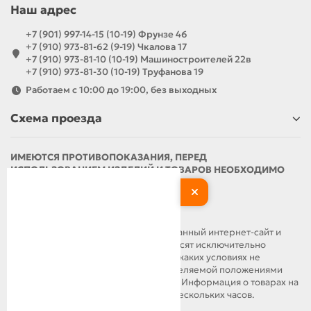
Наш адрес
+7 (901) 997-14-15 (10-19) Фрунзе 46
+7 (910) 973-81-62 (9-19) Чкалова 17
+7 (910) 973-81-10 (10-19) Машиностроителей 22в
+7 (910) 973-81-30 (10-19) Труфанова 19
Работаем с 10:00 до 19:00, без выходных
Схема проезда
ИМЕЮТСЯ ПРОТИВОПОКАЗАНИЯ, ПЕРЕД
ИСПОЛЬЗОВАНИЕМ ИЗДЕЛИЙ И ТОВАРОВ НЕОБХОДИМО
ОЗНАКОМИТЬСЯ С ИНСТРУКЦИЕЙ И
ПРОКОНСУЛЬТИРОВАТЬСЯ С ВРАЧОМ
ОБРАЩАЕМ ВАШЕ ВНИМАНИЕ, что данный интернет-сайт и
материалы, размещенные на нем, носят исключительно
информационный характер и ни при каких условиях не
являются публичной офертой, определяемой положениями
статьи 437 Гражданского кодекса РФ. Информация о товарах на
сайте может обновляться в течение нескольких часов.