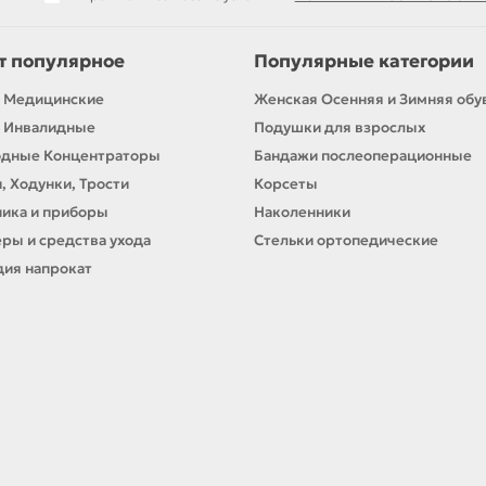
т популярное
Популярные категории
 Медицинские
Женская Осенняя и Зимняя обу
 Инвалидные
Подушки для взрослых
одные Концентраторы
Бандажи послеоперационные
, Ходунки, Трости
Корсеты
ика и приборы
Наколенники
ры и средства ухода
Стельки ортопедические
ия напрокат