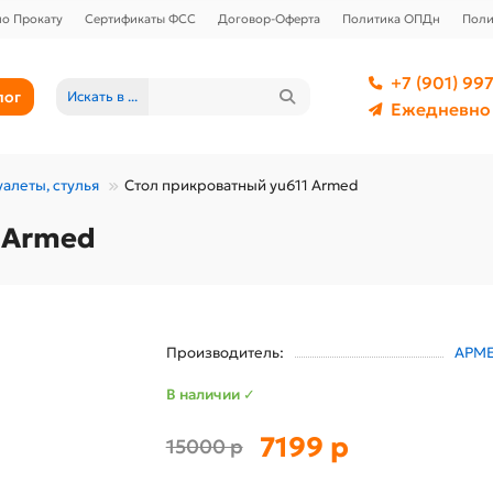
о Прокату
Сертификаты ФСС
Договор-Оферта
Политика ОПДн
Поли
+7 (901) 997
лог
Искать в ...
Ежедневно 
уалеты, стулья
Стол прикроватный yu611 Armed
 Armed
Производитель:
АРМ
В наличии ✓
7199 р
15000 р