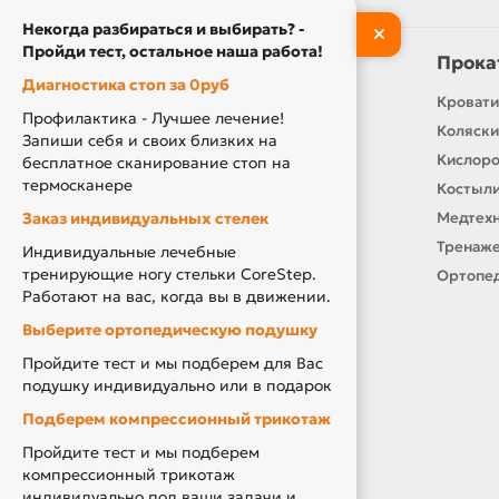
Некогда разбираться и выбирать? -
Пройди тест, остальное наша работа!
Информация
Прока
Диагностика стоп за 0руб
Контакты
Кровати
Профилактика - Лучшее лечение!
О нас
Коляски
Запиши себя и своих близких на
Производители
Кислор
бесплатное сканирование стоп на
термосканере
Новости
Костыли
Заказ индивидуальных стелек
Оплата и доставка
Медтехн
Подарочный сертификат
Тренаже
Индивидуальные лечебные
тренирующие ногу стельки CoreStep.
Товары по Акции
Ортопед
Работают на вас, когда вы в движении.
Акция Вторая Жизнь
Выберите ортопедическую подушку
Акция Скидка за Отзыв
Пройдите тест и мы подберем для Вас
Компенсация за ТСР
подушку индивидуально или в подарок
Подберем компрессионный трикотаж
Пройдите тест и мы подберем
компрессионный трикотаж
индивидуально под ваши задачи и