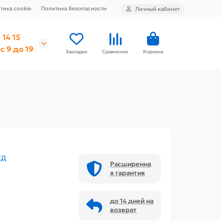
тика cookie
Политика безопасности
Личный кабинет
 14 15
с 9 до 19
Закладки
Сравнение
Корзина
ЕД
Расширенна
я гарантия
до 14 дней на
возврат