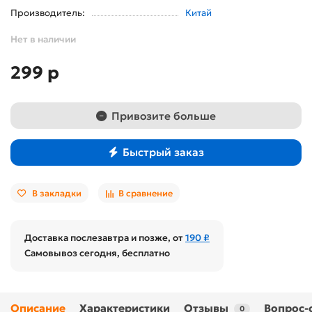
Производитель:
Китай
Нет в наличии
299 р
Привозите больше
Быстрый заказ
В закладки
В сравнение
Доставка послезавтра и позже, от
190 ₽
Самовывоз сегодня, бесплатно
Описание
Характеристики
Отзывы
Вопрос-
0