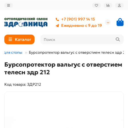
+7 (901) 997 14 15
Ежедневно с 9 до 19
Каталог
е для стопы
Бурсопротектор вальгус с отверстием телесн здр 21
Бурсопротектор вальгус с отверстием
телесн здр 212
Код товара: ЗДР212