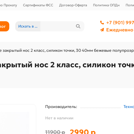
о Прокату
Сертификаты ФСС
Договор-Оферта
Политика ОПДн
Поли
+7 (901) 997
лог
Искать в ...
Ежедневно 
 закрытый нос 2 класс, силикон точки, 30 40мм бежевые полупроз
крытый нос 2 класс, силикон точ
Производитель:
Техн
Нет в наличии
2990 р
11900 р