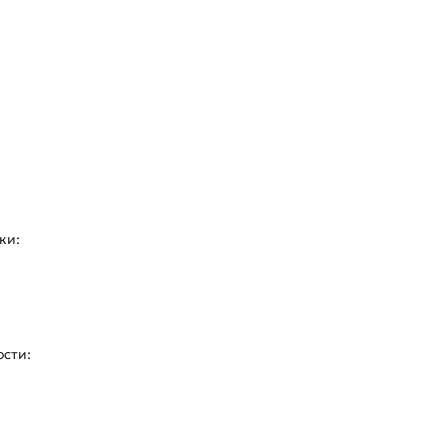
ки:
ости: