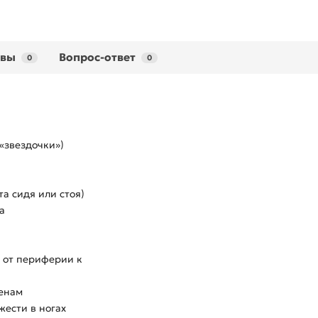
ывы
Вопрос-ответ
0
0
 «звездочки»)
та сидя или стоя)
а
и от периферии к
венам
жести в ногах