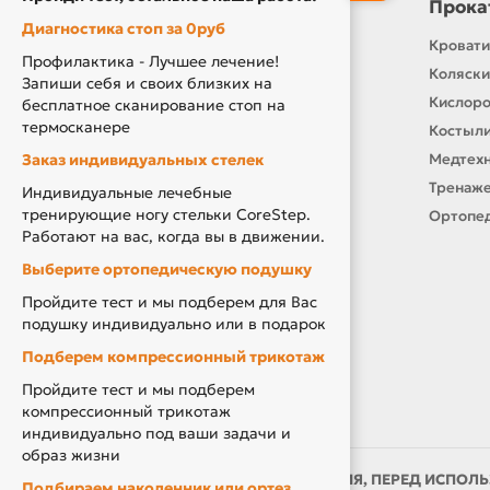
Информация
Прока
Диагностика стоп за 0руб
Контакты
Кровати
Профилактика - Лучшее лечение!
О нас
Коляски
Запиши себя и своих близких на
Производители
Кислор
бесплатное сканирование стоп на
термосканере
Новости
Костыли
Заказ индивидуальных стелек
Оплата и доставка
Медтехн
Подарочный сертификат
Тренаже
Индивидуальные лечебные
тренирующие ногу стельки CoreStep.
Товары по Акции
Ортопед
Работают на вас, когда вы в движении.
Акция Вторая Жизнь
Выберите ортопедическую подушку
Акция Скидка за Отзыв
Пройдите тест и мы подберем для Вас
Компенсация за ТСР
подушку индивидуально или в подарок
Подберем компрессионный трикотаж
Пройдите тест и мы подберем
компрессионный трикотаж
индивидуально под ваши задачи и
образ жизни
ИМЕЮТСЯ ПРОТИВОПОКАЗАНИЯ, ПЕРЕД ИСПОЛЬ
Подбираем наколенник или ортез