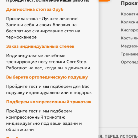
Пройди тест, остальное наша работа!
Информация
Прока
Диагностика стоп за 0руб
Контакты
Кровати
Профилактика - Лучшее лечение!
О нас
Коляски
Запиши себя и своих близких на
Производители
Кислор
бесплатное сканирование стоп на
термосканере
Новости
Костыли
Заказ индивидуальных стелек
Оплата и доставка
Медтехн
Подарочный сертификат
Тренаже
Индивидуальные лечебные
тренирующие ногу стельки CoreStep.
Товары по Акции
Ортопед
Работают на вас, когда вы в движении.
Акция Вторая Жизнь
Выберите ортопедическую подушку
Акция Скидка за Отзыв
Пройдите тест и мы подберем для Вас
Компенсация за ТСР
подушку индивидуально или в подарок
Подберем компрессионный трикотаж
Пройдите тест и мы подберем
компрессионный трикотаж
индивидуально под ваши задачи и
образ жизни
ИМЕЮТСЯ ПРОТИВОПОКАЗАНИЯ, ПЕРЕД ИСПОЛЬ