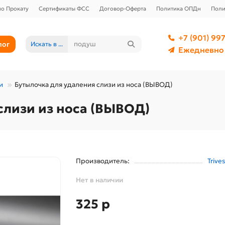
о Прокату
Сертификаты ФСС
Договор-Оферта
Политика ОПДн
Поли
+7 (901) 997
лог
Искать в ...
Ежедневно 
и
Бутылочка для удаления слизи из носа (ВЫВОД)
слизи из носа (ВЫВОД)
Производитель:
Trives
Нет в наличии
325 р