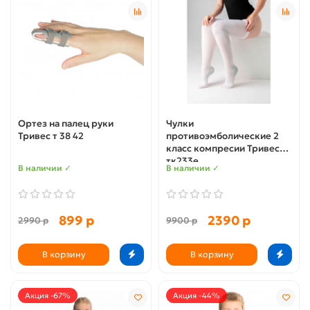
Ортез на палец руки
Чулки
Тривес т 38 42
противоэмболические 2
класс компресии Тривес
тк233е
В наличии ✓
В наличии ✓
899 р
2390 р
2990 р
9900 р
В корзину
В корзину
Акция -67%
Акция -44%