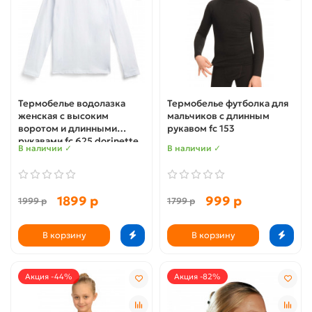
Термобелье водолазка
Термобелье футболка для
женская с высоким
мальчиков с длинным
воротом и длинными
рукавом fc 153
рукавами fc 625 dorinette
В наличии ✓
В наличии ✓
1899 р
999 р
1999 р
1799 р
В корзину
В корзину
Акция -44%
Акция -82%