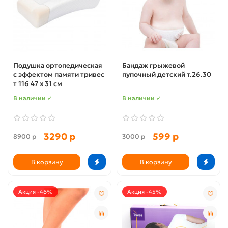
Подушка ортопедическая
Бандаж грыжевой
с эффектом памяти тривес
пупочный детский т.26.30
т 116 47 x 31 см
В наличии ✓
В наличии ✓
3290 р
599 р
8900 р
3000 р
В корзину
В корзину
Акция -46%
Акция -45%