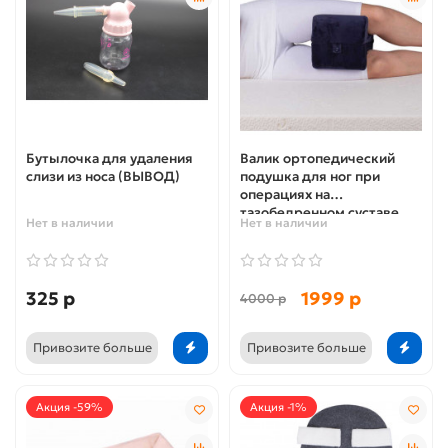
Бутылочка для удаления
Валик ортопедический
слизи из носа (ВЫВОД)
подушка для ног при
операциях на
тазобедренном суставе
Нет в наличии
Нет в наличии
двойная тривес т 317
325 р
1999 р
4000 р
Привозите больше
Привозите больше
Акция -59%
Акция -1%