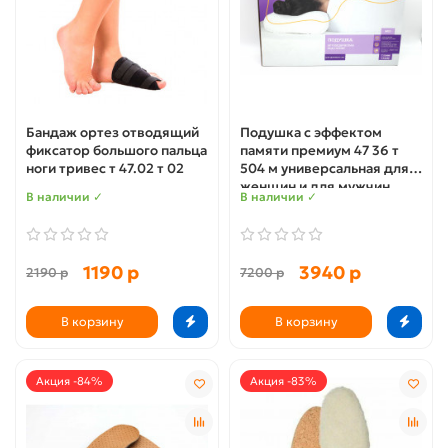
Бандаж ортез отводящий
Подушка с эффектом
фиксатор большого пальца
памяти премиум 47 36 т
ноги тривес т 47.02 т 02
504 м универсальная для
женщин и для мужчин
В наличии ✓
В наличии ✓
1190 р
3940 р
2190 р
7200 р
В корзину
В корзину
Акция -84%
Акция -83%