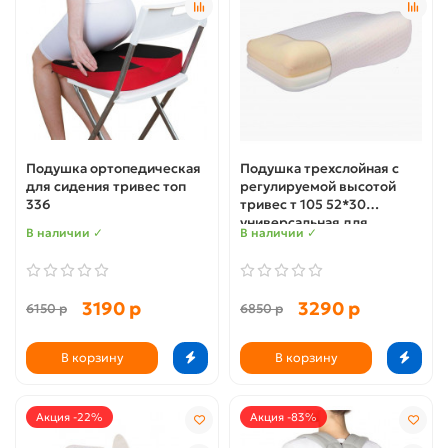
Подушка ортопедическая
Подушка трехслойная с
для сидения тривес топ
регулируемой высотой
336
тривес т 105 52*30
универсальная для
В наличии ✓
В наличии ✓
женщин и для детей
3190 р
3290 р
6150 р
6850 р
В корзину
В корзину
Акция -22%
Акция -83%