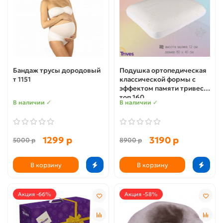
Бандаж трусы дородовый
Подушка ортопедическая
т 1151
классической формы с
эффектом памяти тривес
топ 160
В наличии ✓
В наличии ✓
1299 р
3190 р
5000 р
8900 р
В корзину
В корзину
Акция -66%
Акция -58%