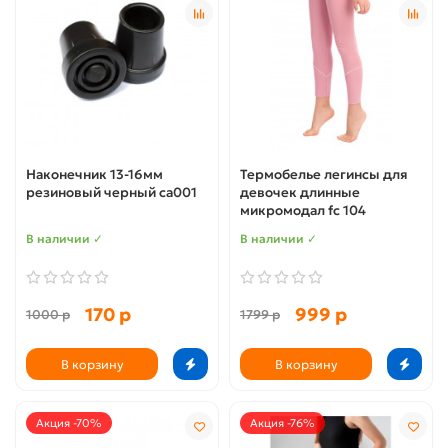
Наконечник 13-16мм
Термобелье легинсы для
резиновый черный са001
девочек длинные
микромодал fc 104
В наличии ✓
В наличии ✓
170 р
999 р
1000 р
1799 р
В корзину
В корзину
Акция -70%
Акция -76%