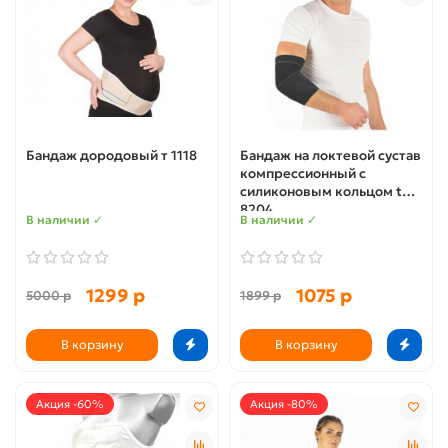
Бандаж дородовый т 1118
Бандаж на локтевой сустав
компрессионный с
силиконовым кольцом t
8204
В наличии ✓
В наличии ✓
1299 р
1075 р
5000 р
1899 р
В корзину
В корзину
Акция -60%
Акция -80%