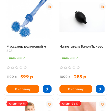
Массажер роликовый м
Нагнетатель Балон Тривес
528
В наличии ✓
В наличии ✓
599 р
285 р
1100 р
1000 р
В корзину
В корзину
Акция -44%
Акция -36%