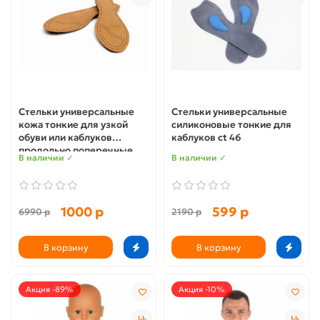
Стельки универсальные
Стельки универсальные
кожа тонкие для узкой
силиконовые тонкие для
обуви или каблуков
каблуков ct 46
продольно поперечные
В наличии ✓
В наличии ✓
talus ct 130
1000 р
599 р
6990 р
2190 р
В корзину
В корзину
Акция -89%
Акция -10%