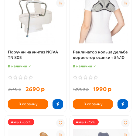
Поручни на унитаз NOVA
Реклинатор кольца дельбе
TN 803
корректор осанки т 54.10
В наличии ✓
В наличии ✓
2690 р
1990 р
3440 р
12000 р
В корзину
В корзину
Акция -86%
Акция -73%