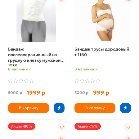
Бандаж
Бандаж трусы дородовый
послеоперационный на
т 1160
грудную клетку мужской t
1339
В наличии ✓
В наличии ✓
1999 р
999 р
5000 р
5000 р
В корзину
В корзину
Акция -80%
Акция -75%