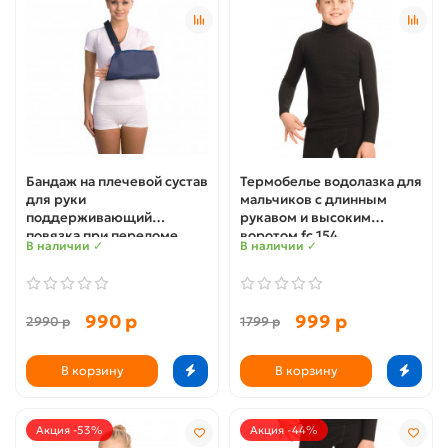
Бандаж на плечевой сустав
Термобелье водолазка для
для руки
мальчиков с длинным
поддерживающий
рукавом и высоким
повязка при переломе
воротом fc 154
В наличии ✓
В наличии ✓
косынка т 30.02
990 р
999 р
2990 р
1799 р
В корзину
В корзину
Акция -53%
Акция -44%