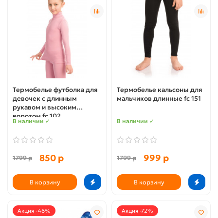
Термобелье футболка для
Термобелье кальсоны для
девочек с длинным
мальчиков длинные fc 151
рукавом и высоким
воротом fc 102
В наличии ✓
В наличии ✓
850 р
999 р
1799 р
1799 р
В корзину
В корзину
Акция -46%
Акция -72%