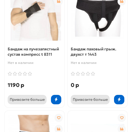
Бандаж на лучезапястный
Бандаж паховый грыж.
сустав компресс t 8311
двухст т 1443
Нет в наличии
Нет в наличии
1190 р
0 р
Привозите больше
Привозите больше