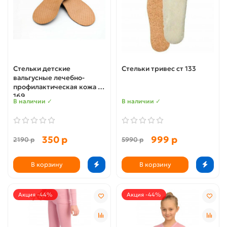
Стельки детские
Стельки тривес ст 133
вальгусные лечебно-
профилактическая кожа ст
169
В наличии ✓
В наличии ✓
350 р
999 р
2190 р
5990 р
В корзину
В корзину
Акция -44%
Акция -44%