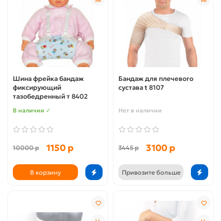
Шина фрейка бандаж
Бандаж для плечевого
фиксирующий
сустава t 8107
тазобедренный т 8402
В наличии ✓
Нет в наличии
1150 р
3100 р
10000 р
3445 р
В корзину
Привозите больше