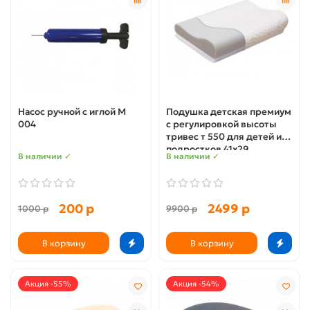
Насос ручной с иглой М
Подушка детская премиум
004
с регулировкой высоты
тривес т 550 для детей и
подростков 41x29
В наличии ✓
В наличии ✓
200 р
2499 р
1000 р
9900 р
В корзину
В корзину
Акция -55%
Акция -54%