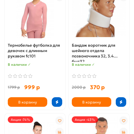
Термобелье футболка для
Бандаж воротник для
девочек с длинным
шейного отдела
рукавом fс101
позвоночника 32, 3.4
бшт32
В наличии ✓
В наличии ✓
999 р
370 р
1799 р
2000 р
В корзину
В корзину
Акция -74%
Акция -43%