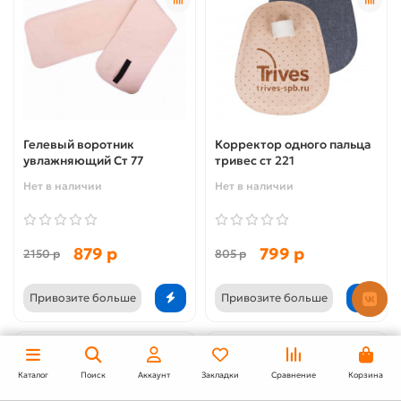
Гелевый воротник
Корректор одного пальца
увлажняющий Ст 77
тривес ст 221
Нет в наличии
Нет в наличии
879 р
799 р
2150 р
805 р
Привозите больше
Привозите больше
Каталог
Поиск
Аккаунт
Закладки
Сравнение
Корзина