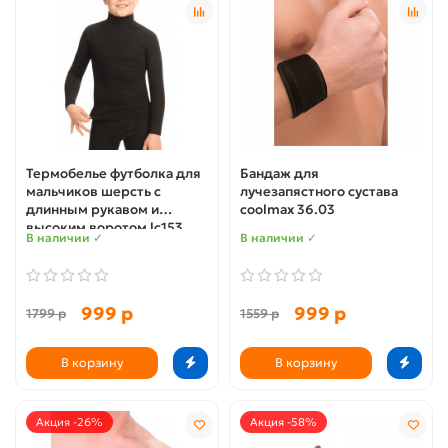
Термобелье футболка для
Бандаж для
мальчиков шерсть с
лучезапястного сустава
длинным рукавом и
сoolmax 36.03
высоким воротом lc153
В наличии ✓
В наличии ✓
999 р
999 р
1799 р
1559 р
В корзину
В корзину
Акция -26%
Акция -58%