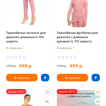
Термобелье легинсы для
Термобелье футболка для
девочек длинные lc 104
девочек с длинным
шерсть
рукавом lc 101 шерсть
В наличии ✓
В наличии ✓
999 р
999 р
1799 р
1799 р
В корзину
В корзину
Акция -74%
Акция -64%