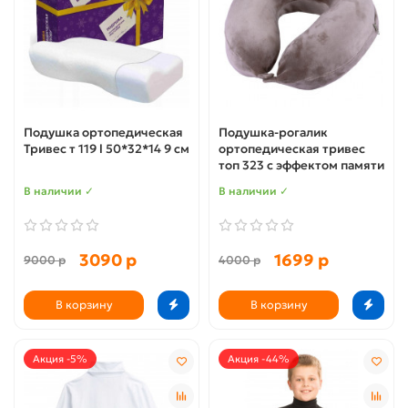
Подушка ортопедическая
Подушка-рогалик
Тривес т 119 l 50*32*14 9 см
ортопедическая тривес
топ 323 с эффектом памяти
В наличии ✓
В наличии ✓
3090 р
1699 р
9000 р
4000 р
В корзину
В корзину
Акция -5%
Акция -44%