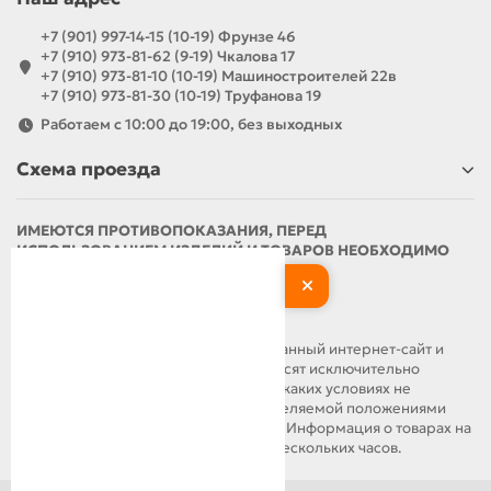
+7 (901) 997-14-15 (10-19) Фрунзе 46
+7 (910) 973-81-62 (9-19) Чкалова 17
+7 (910) 973-81-10 (10-19) Машиностроителей 22в
+7 (910) 973-81-30 (10-19) Труфанова 19
Работаем с 10:00 до 19:00, без выходных
Схема проезда
ИМЕЮТСЯ ПРОТИВОПОКАЗАНИЯ, ПЕРЕД
ИСПОЛЬЗОВАНИЕМ ИЗДЕЛИЙ И ТОВАРОВ НЕОБХОДИМО
ОЗНАКОМИТЬСЯ С ИНСТРУКЦИЕЙ И
ПРОКОНСУЛЬТИРОВАТЬСЯ С ВРАЧОМ
ОБРАЩАЕМ ВАШЕ ВНИМАНИЕ, что данный интернет-сайт и
материалы, размещенные на нем, носят исключительно
информационный характер и ни при каких условиях не
являются публичной офертой, определяемой положениями
статьи 437 Гражданского кодекса РФ. Информация о товарах на
сайте может обновляться в течение нескольких часов.