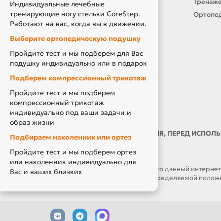
Подарочный сертификат
Тренаже
Индивидуальные лечебные
тренирующие ногу стельки CoreStep.
Товары по Акции
Ортопед
Работают на вас, когда вы в движении.
Акция Вторая Жизнь
Выберите ортопедическую подушку
Акция Скидка за Отзыв
Пройдите тест и мы подберем для Вас
Компенсация за ТСР
подушку индивидуально или в подарок
Подберем компрессионный трикотаж
Пройдите тест и мы подберем
компрессионный трикотаж
индивидуально под ваши задачи и
образ жизни
ИМЕЮТСЯ ПРОТИВОПОКАЗАНИЯ, ПЕРЕД ИСПОЛЬ
Подбираем наколенник или ортез
ВРАЧОМ
Пройдите тест и мы подберем ортез
или наколенник индивидуально для
ОБРАЩАЕМ ВАШЕ ВНИМАНИЕ, что данный интернет-са
Вас и ваших близких
являются публичной офертой, определяемой положен
часов.