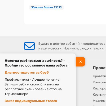
Женские Adanex 23273
Будьте в центре событий - подпишитесь
наши новости! Новинки, скидки, акции.
Некогда разбираться и выбирать? -
Пройди тест, остальное наша работа!
Информация
Прока
Диагностика стоп за 0руб
Контакты
Кровати
Профилактика - Лучшее лечение!
О нас
Коляски
Запиши себя и своих близких на
Производители
Кислор
бесплатное сканирование стоп на
термосканере
Новости
Костыли
Заказ индивидуальных стелек
Оплата и доставка
Медтехн