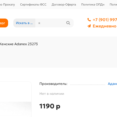
о Прокату
Сертификаты ФСС
Договор-Оферта
Политика ОПДн
Поли
+7 (901) 997
лог
Искать в ...
Ежедневно 
Женские Adanex 23273
Производитель:
Адан
Нет в наличии
1190 р