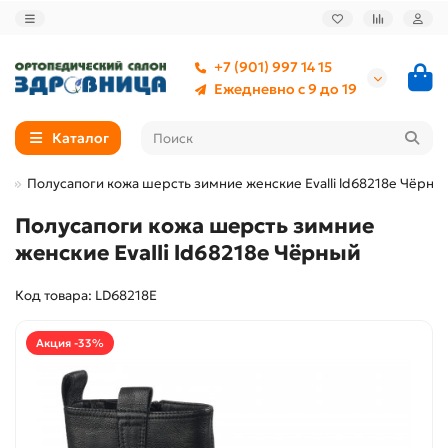
+7 (901) 997 14 15
Ежедневно с 9 до 19
Каталог
я
Полусапоги кожа шерсть зимние женские Evalli ld68218e Чёрны
Полусапоги кожа шерсть зимние
женские Evalli ld68218e Чёрный
Код товара: LD68218E
Акция -33%