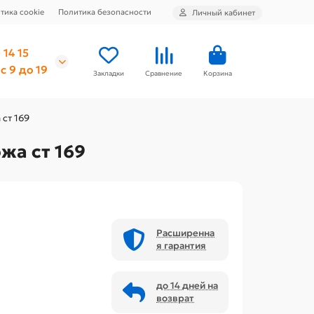
тика cookie
Политика безопасности
Личный кабинет
 14 15
с 9 до 19
Закладки
Сравнение
Корзина
ст 169
жа ст 169
Расширенна
я гарантия
до 14 дней на
возврат