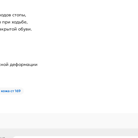
одов стопы,
 при ходьбе,
акрытой обуви.
усной деформации
 кожа ст 169