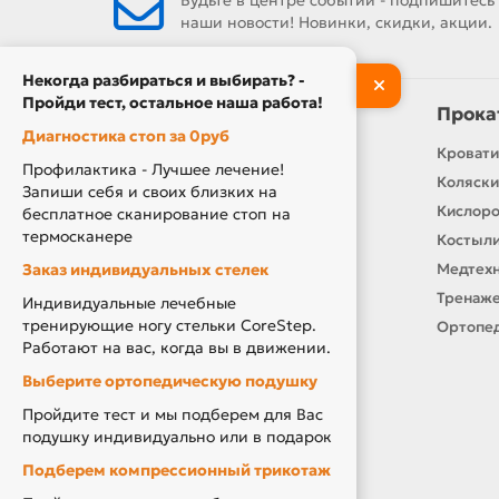
Будьте в центре событий - подпишитесь
наши новости! Новинки, скидки, акции.
Некогда разбираться и выбирать? -
Пройди тест, остальное наша работа!
Информация
Прока
Диагностика стоп за 0руб
Контакты
Кровати
Профилактика - Лучшее лечение!
О нас
Коляски
Запиши себя и своих близких на
Производители
Кислор
бесплатное сканирование стоп на
термосканере
Новости
Костыли
Заказ индивидуальных стелек
Оплата и доставка
Медтехн
Подарочный сертификат
Тренаже
Индивидуальные лечебные
тренирующие ногу стельки CoreStep.
Товары по Акции
Ортопед
Работают на вас, когда вы в движении.
Акция Вторая Жизнь
Выберите ортопедическую подушку
Акция Скидка за Отзыв
Пройдите тест и мы подберем для Вас
Компенсация за ТСР
подушку индивидуально или в подарок
Подберем компрессионный трикотаж