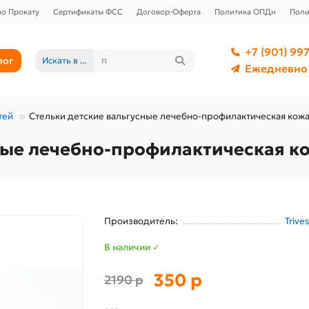
о Прокату
Сертификаты ФСС
Договор-Оферта
Политика ОПДн
Поли
+7 (901) 997
лог
Искать в ...
Ежедневно 
тей
Стельки детские вальгусные лечебно-профилактическая кожа 
ные лечебно-профилактическая ко
Производитель:
Trives
В наличии ✓
350 р
2190 р