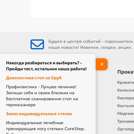
Будьте в центре событий - подпишитесь
наши новости! Новинки, скидки, акции.
Некогда разбираться и выбирать? -
Пройди тест, остальное наша работа!
Информация
Прока
Диагностика стоп за 0руб
Контакты
Кровати
Профилактика - Лучшее лечение!
О нас
Коляски
Запиши себя и своих близких на
Производители
Кислор
бесплатное сканирование стоп на
термосканере
Новости
Костыли
Заказ индивидуальных стелек
Оплата и доставка
Медтехн
Подарочный сертификат
Тренаже
Индивидуальные лечебные
тренирующие ногу стельки CoreStep.
Товары по Акции
Ортопед