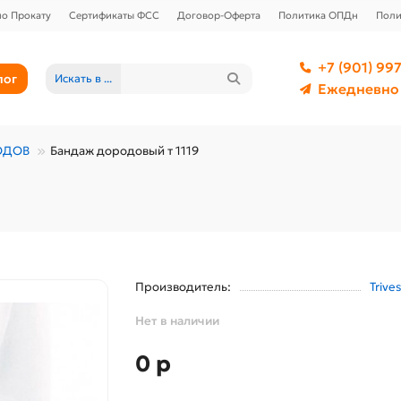
о Прокату
Сертификаты ФСС
Договор-Оферта
Политика ОПДн
Поли
+7 (901) 997
лог
Искать в ...
Ежедневно 
ОДОВ
Бандаж дородовый т 1119
Производитель:
Trives
Нет в наличии
0 р