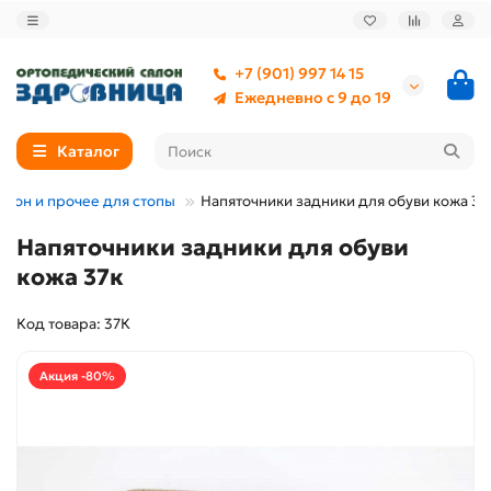
+7 (901) 997 14 15
Ежедневно с 9 до 19
Каталог
икон и прочее для стопы
Напяточники задники для обуви кожа 37
Напяточники задники для обуви
кожа 37к
Код товара: 37К
Акция -80%