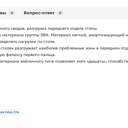
ывы
Вопрос-ответ
0
0
ого сводов, разгрузка переднего отдела стопы.
о материала группы ЭВА. Материал мягкий, амортизирующий на
еделять нагрузки по стопе.
телек разгружает наиболее проблемные зоны в переднем отдел
ую фалангу первого пальца.
материала войлочного типа позволяет ноге «дышать», способст
ок talus 31е