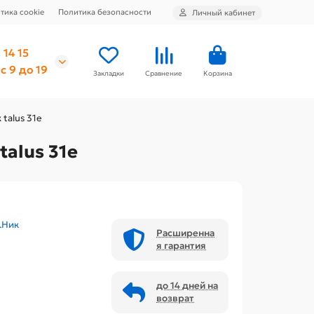
тика cookie
Политика безопасности
Личный кабинет
 14 15
с 9 до 19
Закладки
Сравнение
Корзина
talus 31е
alus 31е
.Ник
Расширенна
я гарантия
до 14 дней на
возврат