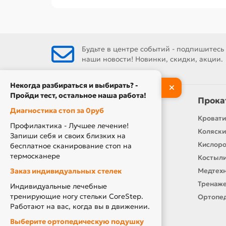
Будьте в центре событий - подпишитесь
наши новости! Новинки, скидки, акции.
Некогда разбираться и выбирать? -
Пройди тест, остальное наша работа!
Информация
Прока
Диагностика стоп за 0руб
Контакты
Кровати
Профилактика - Лучшее лечение!
О нас
Коляски
Запиши себя и своих близких на
Производители
Кислор
бесплатное сканирование стоп на
термосканере
Новости
Костыли
Заказ индивидуальных стелек
Оплата и доставка
Медтехн
Подарочный сертификат
Тренаже
Индивидуальные лечебные
тренирующие ногу стельки CoreStep.
Товары по Акции
Ортопед
Работают на вас, когда вы в движении.
Акция Вторая Жизнь
Выберите ортопедическую подушку
Акция Скидка за Отзыв