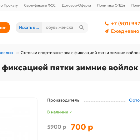
о Прокату
Сертификаты ФСС
Договор-Оферта
Политика ОПДн
Поли
+7 (901) 997
лог
Искать в ...
Ежедневно 
рослых
Стельки спортивные эва с фиксацией пятки зимние войлок 
 фиксацией пятки зимние войлок t
Производитель:
Орто
В наличии ✓
700 р
5900 р