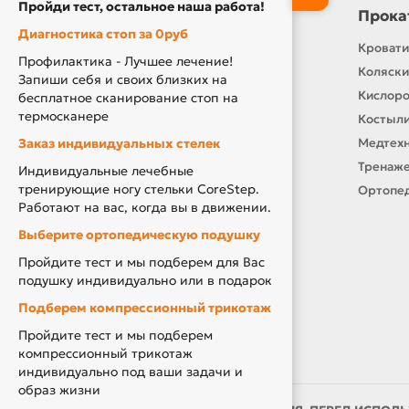
Пройди тест, остальное наша работа!
Информация
Прока
Диагностика стоп за 0руб
Контакты
Кровати
Профилактика - Лучшее лечение!
О нас
Коляски
Запиши себя и своих близких на
Производители
Кислор
бесплатное сканирование стоп на
термосканере
Новости
Костыли
Заказ индивидуальных стелек
Оплата и доставка
Медтехн
Подарочный сертификат
Тренаже
Индивидуальные лечебные
тренирующие ногу стельки CoreStep.
Товары по Акции
Ортопед
Работают на вас, когда вы в движении.
Акция Вторая Жизнь
Выберите ортопедическую подушку
Акция Скидка за Отзыв
Пройдите тест и мы подберем для Вас
Компенсация за ТСР
подушку индивидуально или в подарок
Подберем компрессионный трикотаж
Пройдите тест и мы подберем
компрессионный трикотаж
индивидуально под ваши задачи и
образ жизни